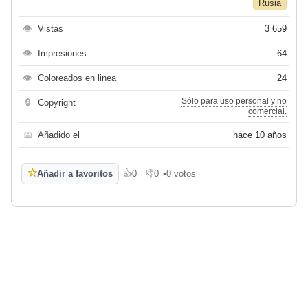
Rusia
👁
Vistas
3 659
👁
Impresiones
64
👁
Coloreados en linea
24
Sólo para uso personal y no
🔒
Copyright
comercial.
📅
Añadido el
hace 10 años
☆
Añadir a favoritos
👍
0
👎
0
•
0 votos
Me gusta
No me gusta