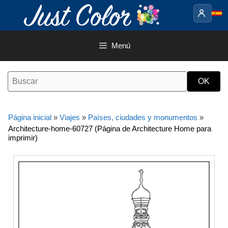
Saltar
al
contenido
Menú
Página inicial
»
Viajes
»
Países, ciudades y monumentos
»
Architecture-home-60727 (Página de Architecture Home para
imprimir)