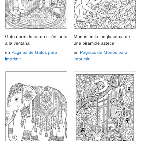
Gato dormido en un sillón junto
Monos en la jungla cerca de
a la ventana
una pirámide azteca
en
Páginas de Gatos para
en
Páginas de Monos para
imprimir
imprimir