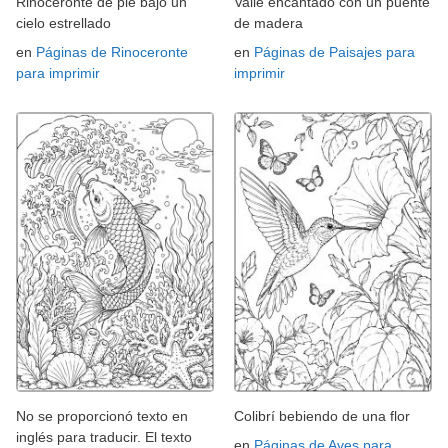
Rinoceronte de pie bajo un
Valle encantado con un puente
cielo estrellado
de madera
en
Páginas de Rinoceronte
en
Páginas de Paisajes para
para imprimir
imprimir
No se proporcionó texto en
Colibrí bebiendo de una flor
inglés para traducir. El texto
en
Páginas de Aves para