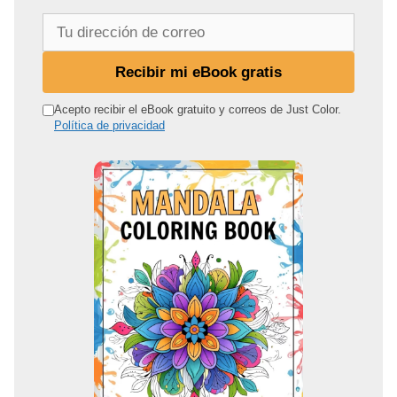
T
u
d
Recibir mi eBook gratis
i
r
Acepto recibir el eBook gratuito y correos de Just Color.
Política de privacidad
e
c
c
i
ó
n
d
e
c
o
r
r
e