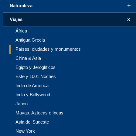
+
Naturaleza
+
Viajes
África
Antigua Grecia
Países, ciudades y monumentos
China & Asia
Egipto y Jeroglíficos
Este y 1001 Noches
India de América
India y Bollywood
Japón
Mayas, Aztecas e Incas
Asia del Sudeste
New York