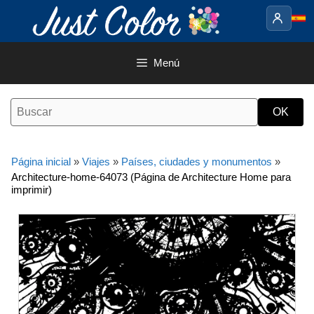
Saltar
al
contenido
Menú
Página inicial
»
Viajes
»
Países, ciudades y monumentos
»
Architecture-home-64073 (Página de Architecture Home para
imprimir)