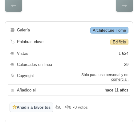
←
→
🗃
Galería
Architecture Home
🏷
Palabras clave
Edificio
👁
Vistas
1 624
👁
Coloreados en linea
29
Sólo para uso personal y no
🔒
Copyright
comercial.
📅
Añadido el
hace 11 años
☆
Añadir a favoritos
👍
0
👎
0
•
0 votos
Me gusta
No me gusta