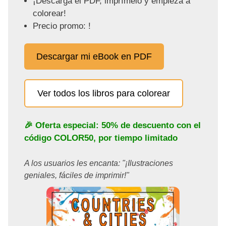
¡Descarga el PDF, imprímelo y empieza a
colorear!
Precio promo: !
Descargar mi eBook en PDF
Ver todos los libros para colorear
🎉 Oferta especial: 50% de descuento con el
código
COLOR50
, por tiempo limitado
A los usuarios les encanta: "¡Ilustraciones
geniales, fáciles de imprimir!"