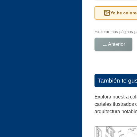
Yo he colore
Explorar más páginas pa
←
Anterior
También te gu
Explora nuestra co
carteles ilustrados 
arquitectura notabl