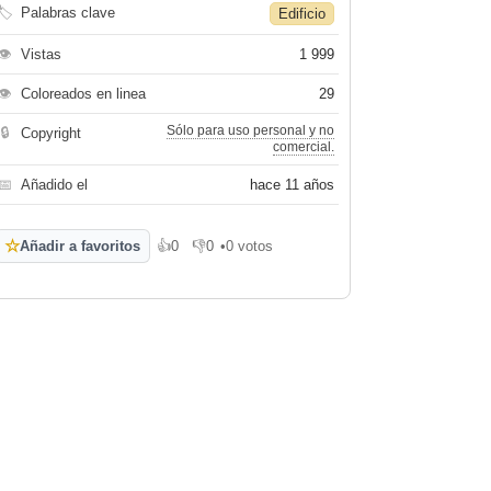
🏷
Palabras clave
Edificio
👁
Vistas
1 999
👁
Coloreados en linea
29
Sólo para uso personal y no
🔒
Copyright
comercial.
📅
Añadido el
hace 11 años
☆
Añadir a favoritos
👍
0
👎
0
•
0 votos
Me gusta
No me gusta