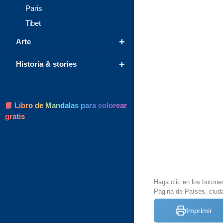
Paris
Tibet
+
Arte
+
Historia & stories
📘 Libro de Mandalas para colorear
gratis
Haga clic en los botone
Página de Países, ciud
Imprimir