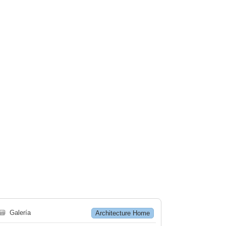
🗃
Galería
Architecture Home