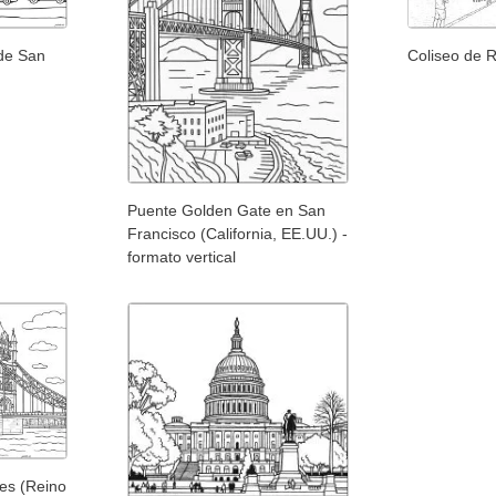
de San
Coliseo de R
Puente Golden Gate en San
Francisco (California, EE.UU.) -
formato vertical
es (Reino