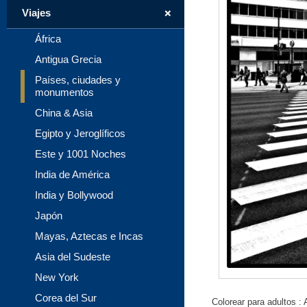
+
Viajes
África
Antigua Grecia
Países, ciudades y
monumentos
China & Asia
Egipto y Jeroglíficos
Este y 1001 Noches
India de América
India y Bollywood
Japón
Mayas, Aztecas e Incas
Asia del Sudeste
New York
Corea del Sur
Colorear para adultos :