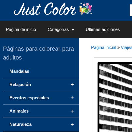
Saltar
al
contenido
Pagina de inicio
Categorías
Últimas adiciones
Página inicial
»
Viaje
Páginas para colorear para
adultos
Mandalas
+
Relajación
+
Eventos especiales
+
Animales
+
Naturaleza