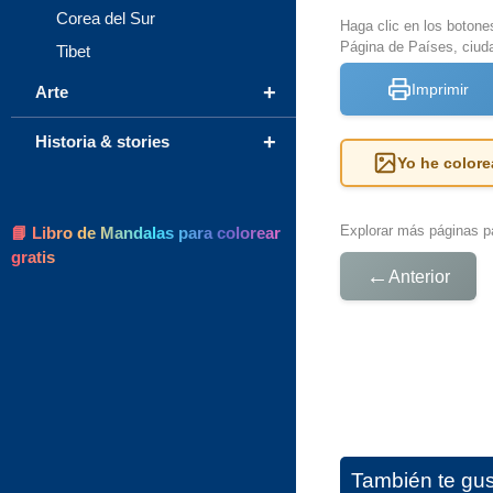
Corea del Sur
Haga clic en los botone
Página de Países, ciud
Tibet
+
Imprimir
Arte
+
Historia & stories
Yo he colore
Explorar más páginas pa
📘 Libro de Mandalas para colorear
gratis
←
Anterior
También te gu