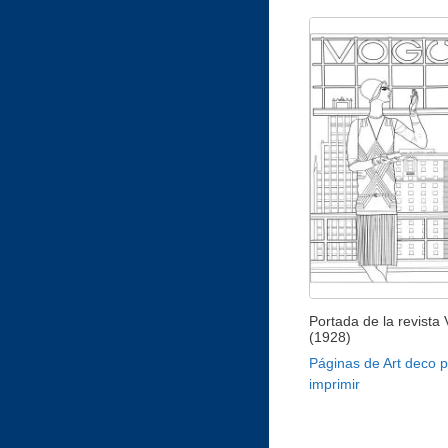
Portada de la revista
(1928)
Páginas de Art deco 
imprimir