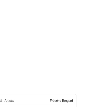
👤
Artista
Frédéric Brogard