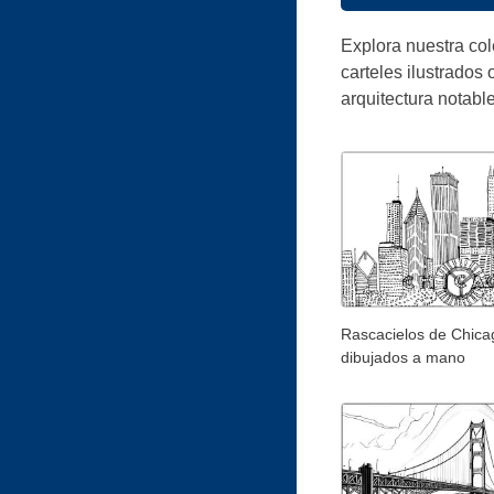
Explora nuestra co
carteles ilustrados 
arquitectura notabl
Rascacielos de Chica
dibujados a mano