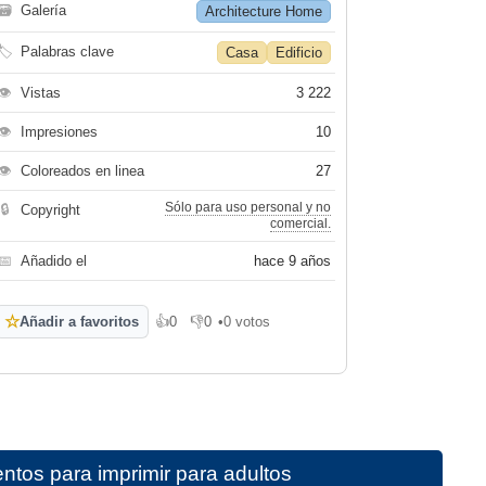
🗃
Galería
Architecture Home
🏷
Palabras clave
Casa
Edificio
👁
Vistas
3 222
👁
Impresiones
10
👁
Coloreados en linea
27
Sólo para uso personal y no
🔒
Copyright
comercial.
📅
Añadido el
hace 9 años
☆
Añadir a favoritos
👍
0
👎
0
•
0 votos
Me gusta
No me gusta
tos para imprimir para adultos