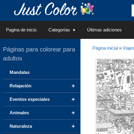
Saltar
al
contenido
Pagina de inicio
Categorías
Últimas adiciones
Página inicial
»
Viaje
Páginas para colorear para
adultos
Mandalas
+
Relajación
+
Eventos especiales
+
Animales
+
Naturaleza