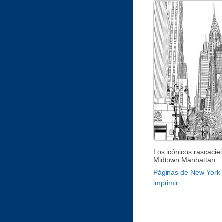
Los icónicos rascacie
Midtown Manhattan
Páginas de New York
imprimir