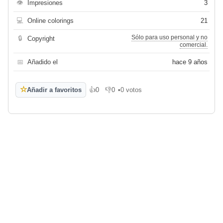
👁
Impresiones
3
💻
Online colorings
21
Sólo para uso personal y no
🔒
Copyright
comercial.
📅
Añadido el
hace 9 años
☆
Añadir a favoritos
👍
0
👎
0
•
0 votos
Me gusta
No me gusta