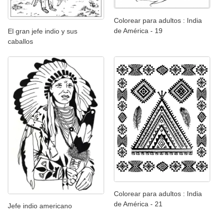
Colorear para adultos : India
de América - 19
El gran jefe indio y sus
caballos
Colorear para adultos : India
de América - 21
Jefe indio americano