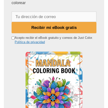
colorear
T
u
d
Recibir mi eBook gratis
i
r
Acepto recibir el eBook gratuito y correos de Just Color.
Política de privacidad
e
c
c
i
ó
n
d
e
c
o
r
r