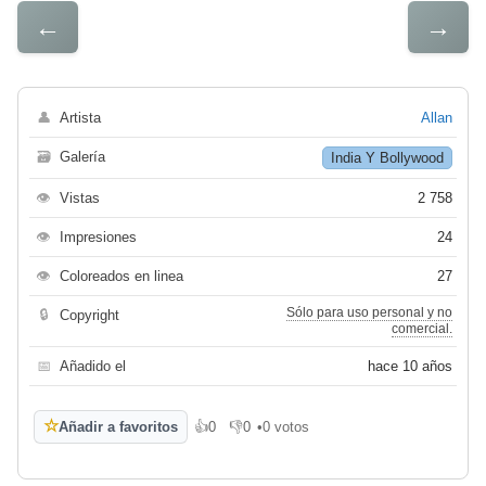
←
→
👤
Artista
Allan
🗃
Galería
India Y Bollywood
👁
Vistas
2 758
👁
Impresiones
24
👁
Coloreados en linea
27
Sólo para uso personal y no
🔒
Copyright
comercial.
📅
Añadido el
hace 10 años
☆
Añadir a favoritos
👍
0
👎
0
•
0 votos
Me gusta
No me gusta