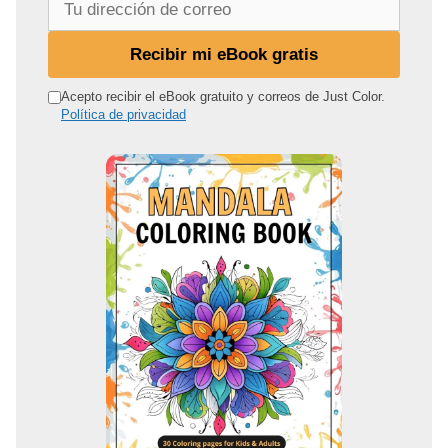
u
d
Recibir mi eBook gratis
i
r
Acepto recibir el eBook gratuito y correos de Just Color.
Política de privacidad
e
c
c
i
ó
n
d
e
c
o
r
r
e
o