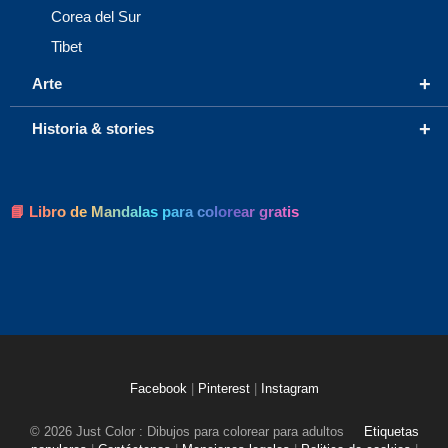
Corea del Sur
Tibet
+
Arte
+
Historia & stories
📘 Libro de Mandalas para colorear gratis
Facebook
|
Pinterest
|
Instagram
© 2026 Just Color : Dibujos para colorear para adultos
Etiquetas