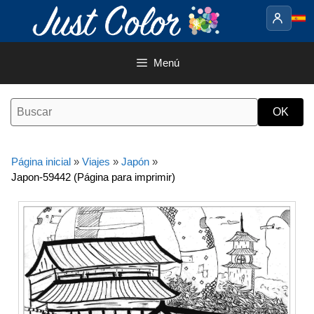
Saltar
al
contenido
Menú
Página inicial
»
Viajes
»
Japón
»
Japon-59442 (Página para imprimir)