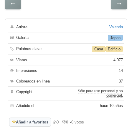
←
→
👤
Artista
Valentin
🗃
Galería
Japon
🏷
Palabras clave
Casa
Edificio
👁
Vistas
4 077
👁
Impresiones
14
👁
Coloreados en linea
37
Sólo para uso personal y no
🔒
Copyright
comercial.
📅
Añadido el
hace 10 años
☆
Añadir a favoritos
👍
0
👎
0
•
0 votos
Me gusta
No me gusta