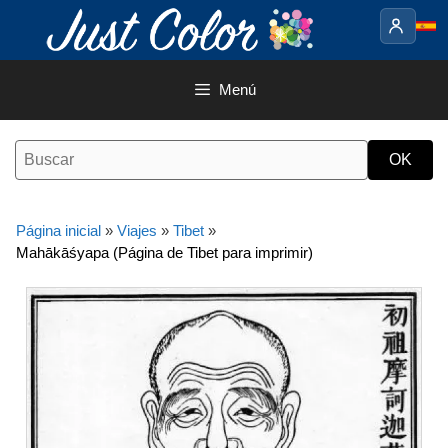
Saltar
al
contenido
Menú
Página inicial
»
Viajes
»
Tibet
»
Mahākāśyapa (Página de Tibet para imprimir)