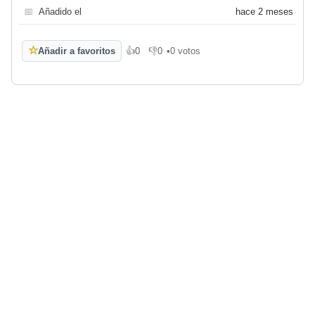
📅
Añadido el
hace 2 meses
☆
Añadir a favoritos
👍
0
👎
0
•
0 votos
Me gusta
No me gusta