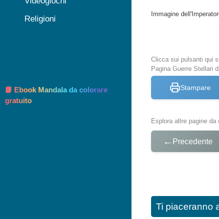
Videogiochi
Immagine dell'Imperator
Religioni
Clicca sui pulsanti qui
Pagina Guerre Stellari d
Stampare
📘 Ebook Mandala da colorare
gratuito
Esplora altre pagine da 
←
Precedente
Ti piaceranno 