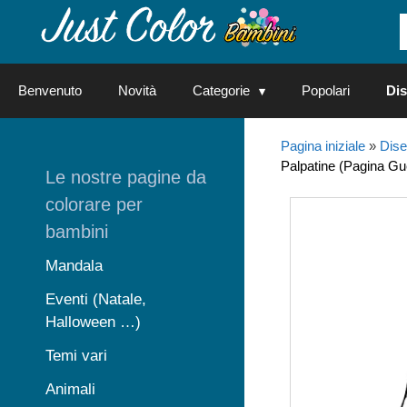
Vai
al
contenuto
Benvenuto
Novità
Categorie
Popolari
Dis
Pagina iniziale
»
Dise
Palpatine (Pagina Gue
Le nostre pagine da
colorare per
bambini
Mandala
Eventi (Natale,
Halloween …)
Temi vari
Animali