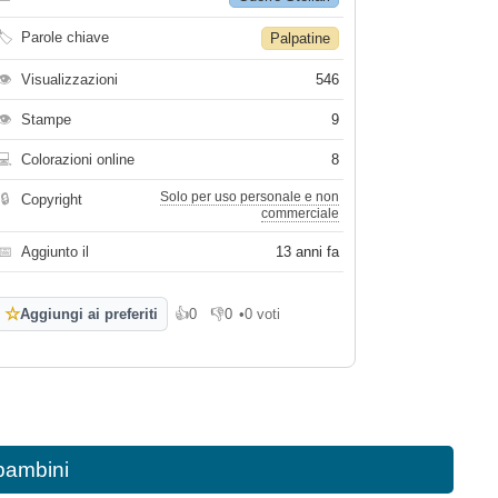
🏷
Parole chiave
Palpatine
👁
Visualizzazioni
546
👁
Stampe
9
💻
Colorazioni online
8
Solo per uso personale e non
🔒
Copyright
commerciale
📅
Aggiunto il
13 anni fa
☆
Aggiungi ai preferiti
👍
0
👎
0
•
0 voti
Mi piace
Non mi piace
 bambini