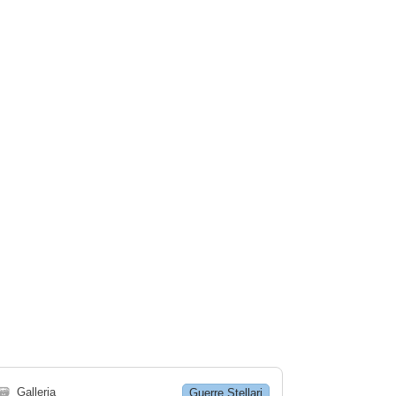
🗃
Galleria
Guerre Stellari