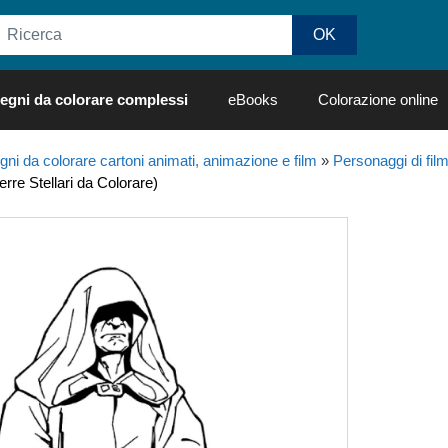
egni da colorare complessi
eBooks
Colorazione online
gni da colorare cartoni animati, animazione e film
»
Personaggi di fil
rre Stellari da Colorare)