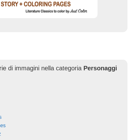
erie di immagini nella categoria
Personaggi
s
mes
z