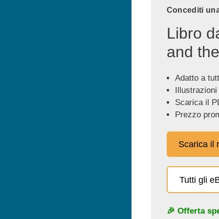
Concediti una
Libro d
and the
Adatto a tutti
Illustrazioni
Scarica il P
Prezzo prom
Scarica il
Tutti gli 
🎉 Offerta sp