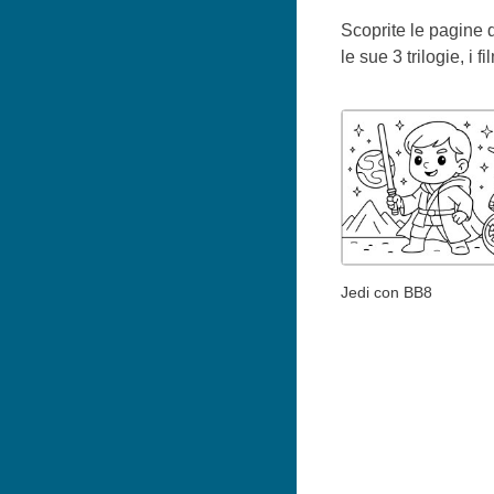
Scoprite le pagine 
le sue 3 trilogie, i f
Jedi con BB8