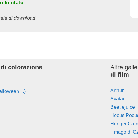
o limitato
inaia di download
 di colorazione
Altre gall
di film
Arthur
lloween ...)
Avatar
Beetlejuice
Hocus Pocu
Hunger Ga
Il mago di O