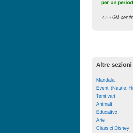
per un period
⭐️⭐️⭐️ Già cent
Altre sezioni
Mandala
Eventi (Natale, Ha
Temi vari
Animali
Educativo
Arte
Classici Disney