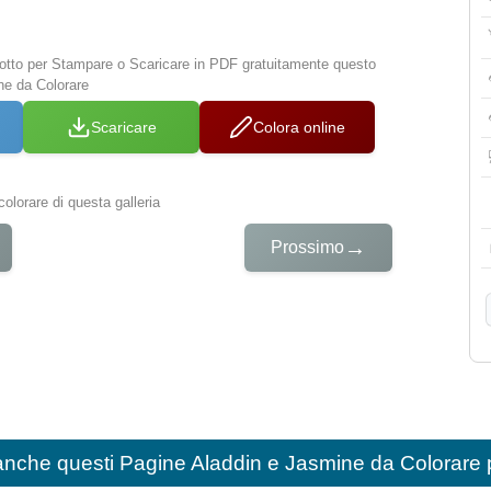
 sotto per Stampare o Scaricare in PDF gratuitamente questo
ne da Colorare
Scaricare
Colora online
colorare di questa galleria
→
Prossimo
anche questi
Pagine Aladdin e Jasmine da Colorare 