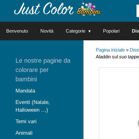
Vai
al
contenuto
Benvenuto
Novità
Categorie
Popolari
Dis
Pagina iniziale
»
Dise
Aladdin sul suo tapp
Le nostre pagine da
colorare per
bambini
Mandala
Eventi (Natale,
Halloween …)
Temi vari
Animali