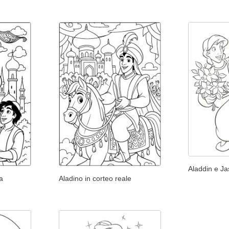
Aladdin e J
a
Aladino in corteo reale