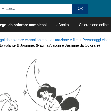
egni da colorare complessi
eBooks
Colorazione online
gni da colorare cartoni animati, animazione e film
»
Personaggi class
eto volante & Jasmine. (Pagina Aladdin e Jasmine da Colorare)