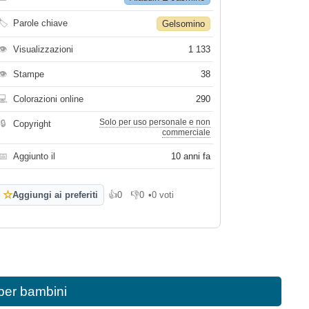
🏷
Parole chiave
Gelsomino
👁
Visualizzazioni
1 133
👁
Stampe
38
💻
Colorazioni online
290
Solo per uso personale e non
🔒
Copyright
commerciale
📅
Aggiunto il
10 anni fa
☆
Aggiungi ai preferiti
👍
0
👎
0
•
0 voti
Mi piace
Non mi piace
per bambini