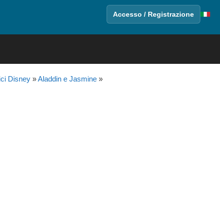
Accesso / Registrazione
ici Disney
»
Aladdin e Jasmine
»