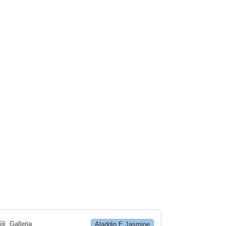
🗃
Galleria
Aladdin E Jasmine