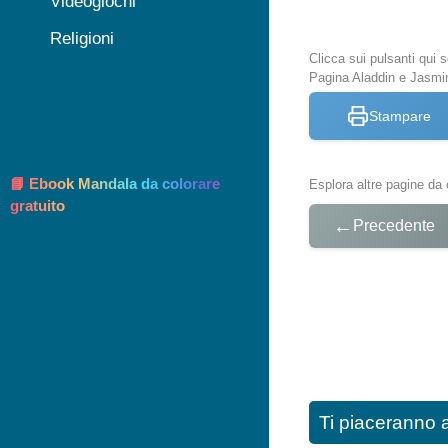
Videogiochi
Religioni
Clicca sui pulsanti qui
Pagina Aladdin e Jasmi
Stampare
📘 Ebook Mandala da colorare
Esplora altre pagine da 
gratuito
←
Precedente
Ti piaceranno 