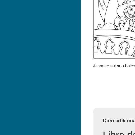
Jasmine sul suo balc
Concediti una
Libro d