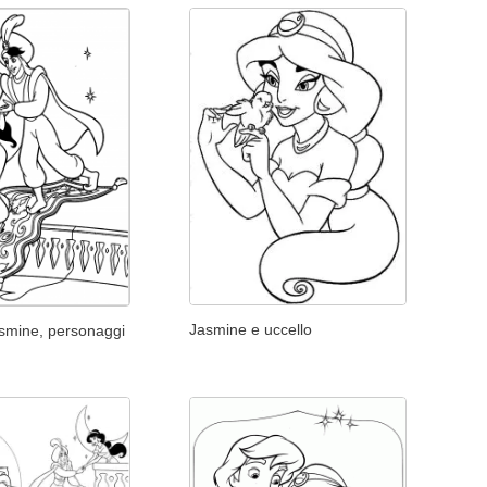
Jasmine e uccello
asmine, personaggi