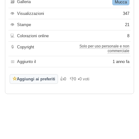
🗃
Galleria
Mucca
👁
Visualizzazioni
347
👁
Stampe
21
💻
Colorazioni online
8
Solo per uso personale e non
🔒
Copyright
commerciale
📅
Aggiunto il
1 anno fa
☆
Aggiungi ai preferiti
👍
0
👎
0
•
0 voti
Mi piace
Non mi piace