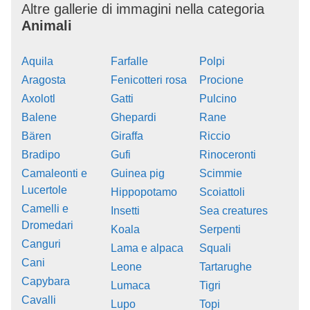
Altre gallerie di immagini nella categoria
Animali
Aquila
Farfalle
Polpi
Aragosta
Fenicotteri rosa
Procione
Axolotl
Gatti
Pulcino
Balene
Ghepardi
Rane
Bären
Giraffa
Riccio
Bradipo
Gufi
Rinoceronti
Camaleonti e
Guinea pig
Scimmie
Lucertole
Hippopotamo
Scoiattoli
Camelli e
Insetti
Sea creatures
Dromedari
Koala
Serpenti
Canguri
Lama e alpaca
Squali
Cani
Leone
Tartarughe
Capybara
Lumaca
Tigri
Cavalli
Lupo
Topi