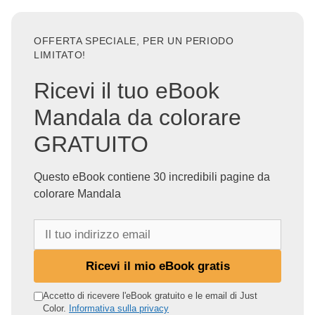
OFFERTA SPECIALE, PER UN PERIODO
LIMITATO!
Ricevi il tuo eBook
Mandala da colorare
GRATUITO
Questo eBook contiene 30 incredibili pagine da
colorare Mandala
I
l
t
Ricevi il mio eBook gratis
u
o
Accetto di ricevere l'eBook gratuito e le email di Just
Color.
Informativa sulla privacy
i