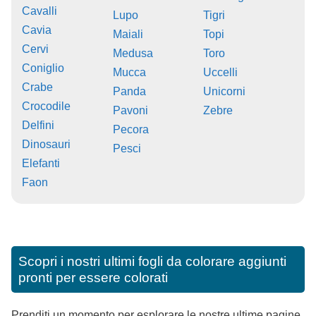
Cavalli
Lupo
Tigri
Cavia
Maiali
Topi
Cervi
Medusa
Toro
Coniglio
Mucca
Uccelli
Crabe
Panda
Unicorni
Crocodile
Pavoni
Zebre
Delfini
Pecora
Dinosauri
Pesci
Elefanti
Faon
Scopri i nostri ultimi fogli da colorare aggiunti
pronti per essere colorati
Prenditi un momento per esplorare le nostre ultime pagine