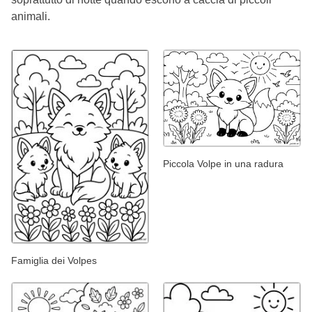
animali.
Piccola Volpe in una radura
Famiglia dei Volpes