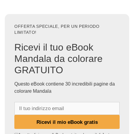
OFFERTA SPECIALE, PER UN PERIODO
LIMITATO!
Ricevi il tuo eBook
Mandala da colorare
GRATUITO
Questo eBook contiene 30 incredibili pagine da
colorare Mandala
I
l
t
Ricevi il mio eBook gratis
u
o