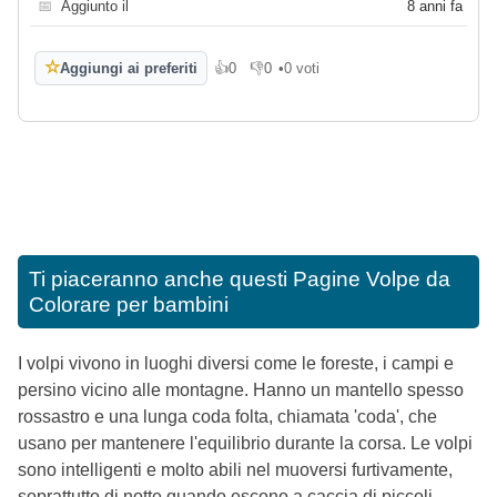
📅
Aggiunto il
8 anni fa
☆
Aggiungi ai preferiti
👍
0
👎
0
•
0 voti
Mi piace
Non mi piace
Ti piaceranno anche questi
Pagine Volpe da
Colorare per bambini
I volpi vivono in luoghi diversi come le foreste, i campi e
persino vicino alle montagne. Hanno un mantello spesso
rossastro e una lunga coda folta, chiamata 'coda', che
usano per mantenere l'equilibrio durante la corsa. Le volpi
sono intelligenti e molto abili nel muoversi furtivamente,
soprattutto di notte quando escono a caccia di piccoli