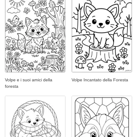
Volpe e i suoi amici della
Volpe Incantato della Foresta
foresta