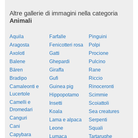
Altre gallerie di immagini nella categoria
Animali
Aquila
Farfalle
Pinguini
Aragosta
Fenicotteri rosa
Polpi
Axolotl
Gatti
Procione
Balene
Ghepardi
Pulcino
Bären
Giraffa
Rane
Bradipo
Gufi
Riccio
Camaleonti e
Guinea pig
Rinoceronti
Lucertole
Hippopotamo
Scimmie
Camelli e
Insetti
Scoiattoli
Dromedari
Koala
Sea creatures
Canguri
Lama e alpaca
Serpenti
Cani
Leone
Squali
Capybara
Lumaca
Tartarughe