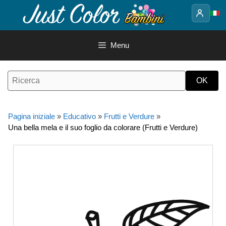
Vai
al
contenuto
Menu
Pagina iniziale
»
Educativo
»
Frutti e Verdure
»
Una bella mela e il suo foglio da colorare (Frutti e Verdure)