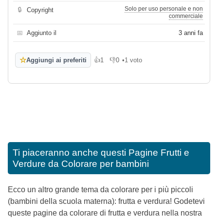
Solo per uso personale e non
🔒
Copyright
commerciale
📅
Aggiunto il
3 anni fa
☆
Aggiungi ai preferiti
👍
1
👎
0
•
1 voto
Mi piace
Non mi piace
Ti piaceranno anche questi
Pagine Frutti e
Verdure da Colorare per bambini
Ecco un altro grande tema da colorare per i più piccoli
(bambini della scuola materna): frutta e verdura! Godetevi
queste pagine da colorare di frutta e verdura nella nostra