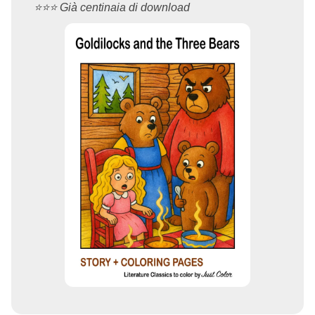
⭐️⭐️⭐️ Già centinaia di download