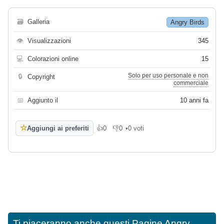
🗃
Galleria
Angry Birds
👁
Visualizzazioni
345
💻
Colorazioni online
15
Solo per uso personale e non
🔒
Copyright
commerciale
📅
Aggiunto il
10 anni fa
☆
Aggiungi ai preferiti
👍
0
👎
0
•
0 voti
Mi piace
Non mi piace
Ti piaceranno anche questi
Pagine Angry