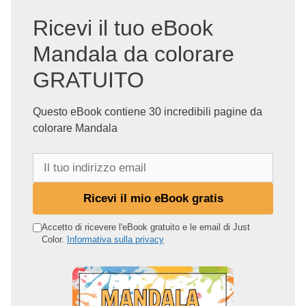
Ricevi il tuo eBook
Mandala da colorare
GRATUITO
Questo eBook contiene 30 incredibili pagine da
colorare Mandala
I
l
t
Ricevi il mio eBook gratis
u
o
Accetto di ricevere l'eBook gratuito e le email di Just
Color.
Informativa sulla privacy
i
n
d
i