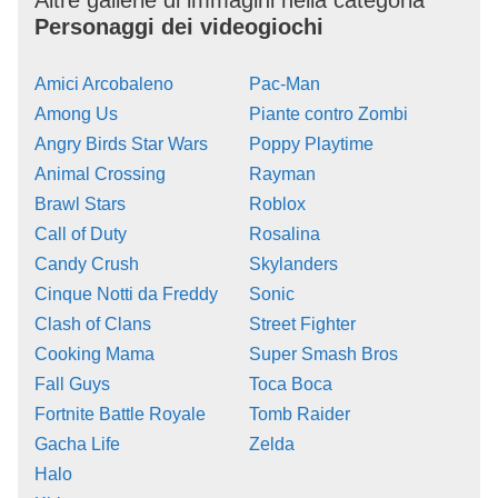
Altre gallerie di immagini nella categoria
Personaggi dei videogiochi
Amici Arcobaleno
Pac-Man
Among Us
Piante contro Zombi
Angry Birds Star Wars
Poppy Playtime
Animal Crossing
Rayman
Brawl Stars
Roblox
Call of Duty
Rosalina
Candy Crush
Skylanders
Cinque Notti da Freddy
Sonic
Clash of Clans
Street Fighter
Cooking Mama
Super Smash Bros
Fall Guys
Toca Boca
Fortnite Battle Royale
Tomb Raider
Gacha Life
Zelda
Halo