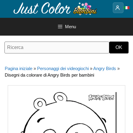
Vai
al
contenuto
Menu
Pagina iniziale
»
Personaggi dei videogiochi
»
Angry Birds
»
Disegni da colorare di Angry Birds per bambini