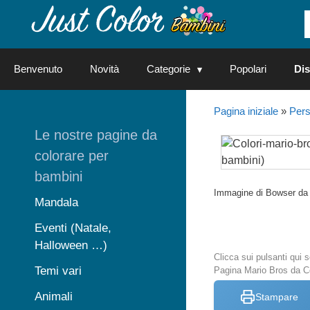
Vai
al
contenuto
Benvenuto
Novità
Categorie
Popolari
Dis
Pagina iniziale
»
Pers
Le nostre pagine da
colorare per
bambini
Immagine di Bowser da 
Mandala
Eventi (Natale,
Halloween …)
Clicca sui pulsanti qui
Temi vari
Pagina Mario Bros da C
Animali
Stampare