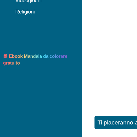
Videogiochi
Religioni
📘 Ebook Mandala da colorare
gratuito
Ti piaceranno 