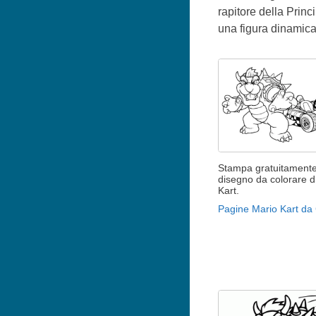
rapitore della Prin
una figura dinamica
Stampa gratuitamente 
disegno da colorare d
Kart.
Pagine Mario Kart da