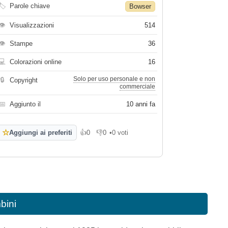
🏷
Parole chiave
Bowser
👁
Visualizzazioni
514
👁
Stampe
36
💻
Colorazioni online
16
Solo per uso personale e non
🔒
Copyright
commerciale
📅
Aggiunto il
10 anni fa
☆
Aggiungi ai preferiti
👍
0
👎
0
•
0 voti
Mi piace
Non mi piace
bini