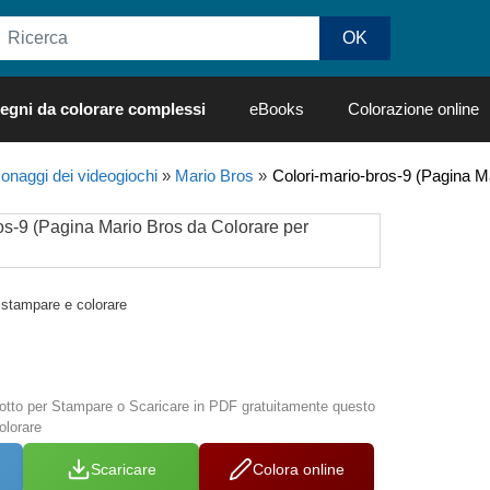
egni da colorare complessi
eBooks
Colorazione online
onaggi dei videogiochi
»
Mario Bros
»
Colori-mario-bros-9 (Pagina M
stampare e colorare
 sotto per Stampare o Scaricare in PDF gratuitamente questo
olorare
Scaricare
Colora online