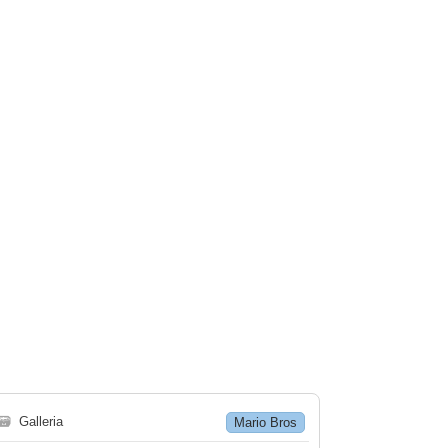
🗃
Galleria
Mario Bros