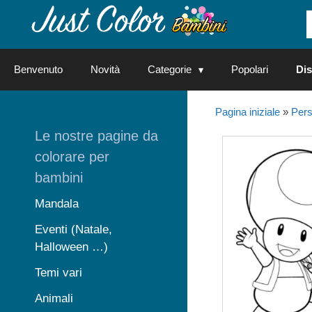
Vai
al
contenuto
Benvenuto
Novità
Categorie
Popolari
Dis
Pagina iniziale
»
Pers
Le nostre pagine da
colorare per
bambini
Mandala
Eventi (Natale,
Halloween …)
Temi vari
Animali