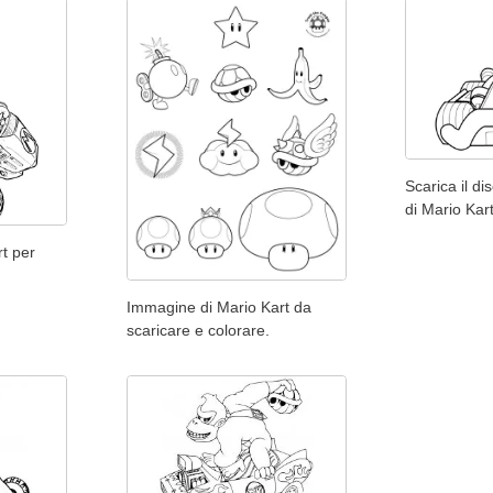
Scarica il d
di Mario Kart
rt per
Immagine di Mario Kart da
scaricare e colorare.