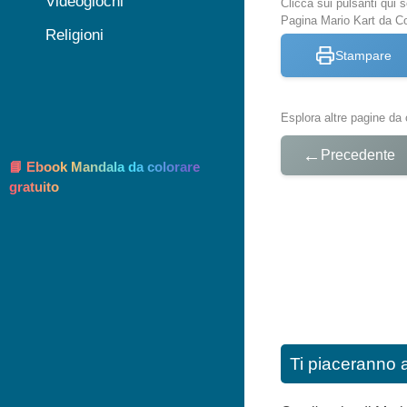
Videogiochi
Clicca sui pulsanti qui
Pagina Mario Kart da Co
Religioni
Stampare
Esplora altre pagine da 
←
Precedente
📘 Ebook Mandala da colorare
gratuito
Ti piaceranno 