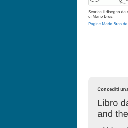
Scarica il disegno da 
di Mario Bros.
Pagine Mario Bros da
Concediti una
Libro d
and the