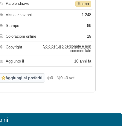
🏷
Parole chiave
Rospo
👁
Visualizzazioni
1 248
👁
Stampe
89
💻
Colorazioni online
19
Solo per uso personale e non
🔒
Copyright
commerciale
📅
Aggiunto il
10 anni fa
☆
Aggiungi ai preferiti
👍
0
👎
0
•
0 voti
Mi piace
Non mi piace
bini