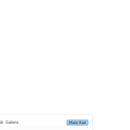
🗃
Galleria
Mario Kart