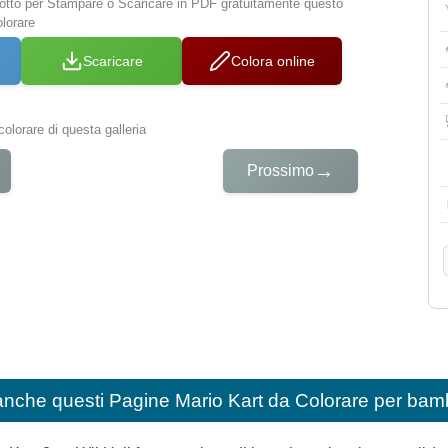
 sotto per Stampare o Scaricare in PDF gratuitamente questo
lorare
Scaricare
Colora online
colorare di questa galleria
→
Prossimo
anche questi
Pagine Mario Kart da Colorare per bam