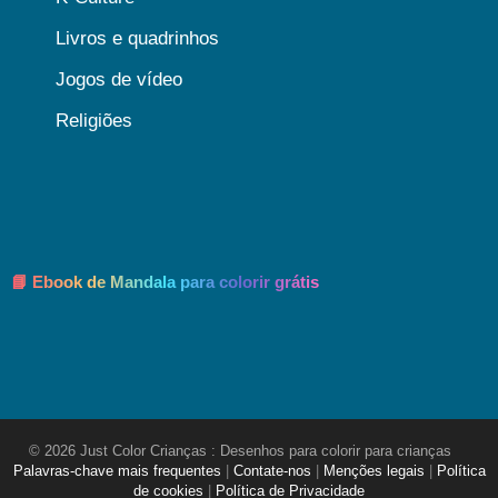
Livros e quadrinhos
Jogos de vídeo
Religiões
📘 Ebook de Mandala para colorir grátis
© 2026 Just Color Crianças : Desenhos para colorir para crianças
Palavras-chave mais frequentes
|
Contate-nos
|
Menções legais
|
Política
de cookies
|
Política de Privacidade