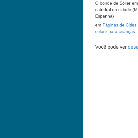
O bonde de Sóller em 
catedral da cidade (M
Espanha)
em
Páginas de Cities
colorir para crianças
Você pode ver
dese