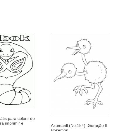
tis para colorir de
a imprimir e
Azumarill (No.184): Geração II
Pokémon