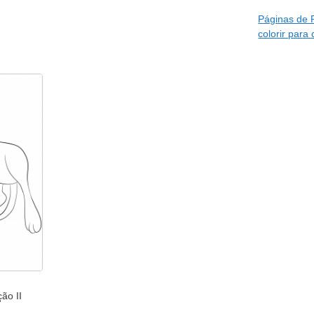
Páginas de
colorir para
ão II