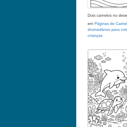
Dois camelos no dese
em
Páginas de Camel
dromedários para colo
crianças