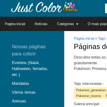
Saltar
para
o
conteúdo
Pagina inicial
Notícias
Categorias
O mais popu
Pagina inicial
»
Tags
Páginas 
Nossas páginas
para colorir
Descubra todas as 
Eventos (Natal,
gratuitamente.
Halloween, feriados,
Pokémon: Primeira
etc.)
Mandalas
Tags relacionadas :
Pokemon_generation-
Vários temas
Pokemon_insecto
Animais
Galeria principal :