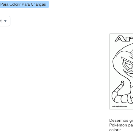
ara Colorir Para Crianças
Desenhos grá
Pokémon par
colorir