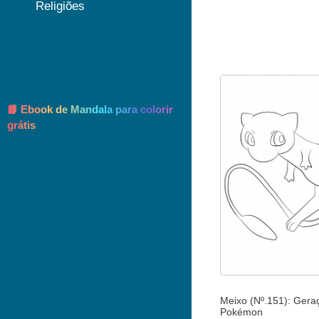
Religiões
📘 Ebook de Mandala para colorir
grátis
Meixo (Nº.151): Geraç
Pokémon