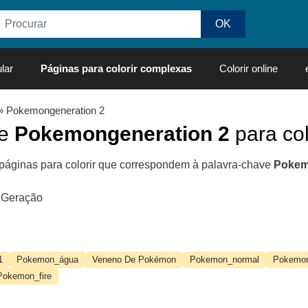
lar
Páginas para colorir complexas
Colorir online
» Pokemongeneration 2
de
Pokemongeneration 2
para col
páginas para colorir que correspondem à palavra-chave
Pokem
 Geração
1
Pokemon_água
Veneno De Pokémon
Pokemon_normal
Pokemon
Pokemon_fire