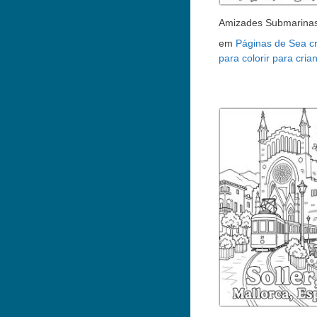
Amizades Submarina
em
Páginas de Sea c
para colorir para cria