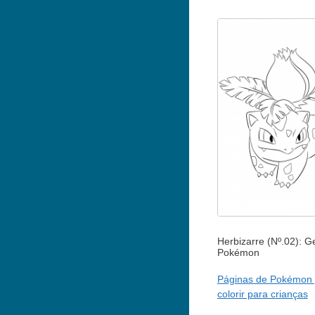
Herbizarre (Nº.02): G
Pokémon
Páginas de Pokémon 
colorir para crianças