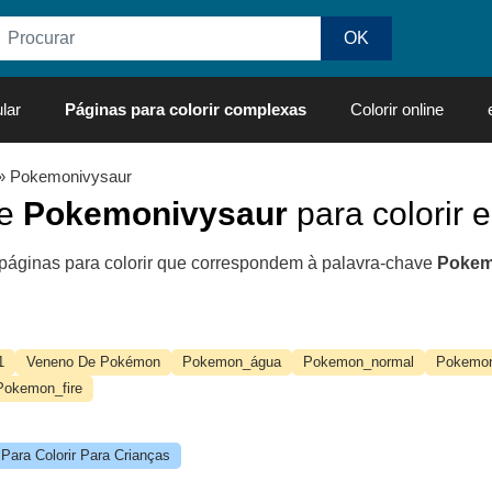
lar
Páginas para colorir complexas
Colorir online
» Pokemonivysaur
de
Pokemonivysaur
para colorir e
páginas para colorir que correspondem à palavra-chave
Pokem
1
Veneno De Pokémon
Pokemon_água
Pokemon_normal
Pokemon
Pokemon_fire
ara Colorir Para Crianças