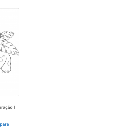
eração I
para