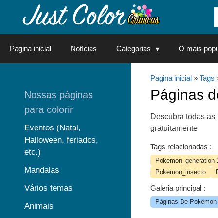
Saltar
para
o
conteúdo
Pagina inicial
Notícias
Categorias
O mais popu
Pagina inicial
»
Tags
Páginas 
Nossas páginas
para colorir
Descubra todas as 
Eventos (Natal,
gratuitamente
Halloween, feriados,
Tags relacionadas :
etc.)
Pokemon_generation-
Mandalas
Pokemon_insecto
Vários temas
Galeria principal :
Páginas De Pokémon P
Animais