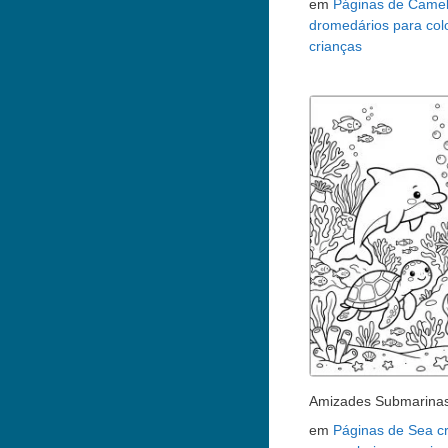
em
Páginas de Camel
dromedários para colo
crianças
Amizades Submarina
em
Páginas de Sea c