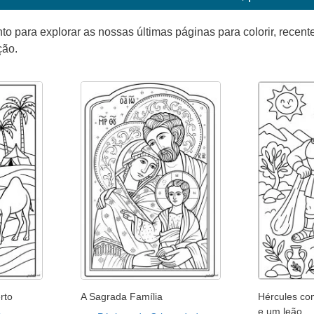
para explorar as nossas últimas páginas para colorir, recente
ção.
rto
A Sagrada Família
Hércules co
e um leão