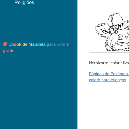
Religiões
📘 Ebook de Mandala para colorir
grátis
Herbizarre: colorir li
Páginas de Pokémon 
colorir para crianças