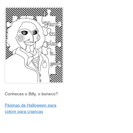
Conheces o Billy, o boneco?
Páginas de Halloween para
colorir para crianças