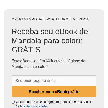
OFERTA ESPECIAL, POR TEMPO LIMITADO!
Receba seu eBook de
Mandala para colorir
GRÁTIS
Este eBook contém 30 incríveis páginas de
Mandalas para colorir
S
e
u
Receber meu eBook grátis
e
n
Aceito receber o eBook gratuito e emails da Just Color.
Política de privacidade
d