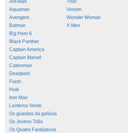
Ant-Man
Thor
Aquaman
Venom
Avengers
Wonder Woman
Batman
X Men
Big Hero 6
Black Panther
Captain America
Captain Marvel
Catwoman
Deadpool
Flash
Hulk
Iron Man
Lanterna Verde
Os guardas da galáxia
Os Jovens Titãs
Os Quatro Fantásticos