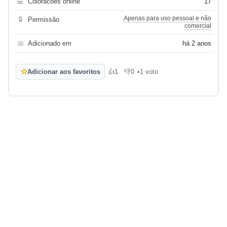
💻
Coloracoes online
17
Apenas para uso pessoal e não
🔒
Permissão
comercial
📅
Adicionado em
há 2 anos
☆
Adicionar aos favoritos
👍
1
👎
0
•
1 voto
Gosto
Não gosto