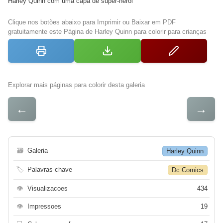
Harley Quinn com uma capa de super-herói
Clique nos botões abaixo para Imprimir ou Baixar em PDF
gratuitamente este Página de Harley Quinn para colorir para crianças
Explorar mais páginas para colorir desta galeria
←
→
🗃
Galeria
Harley Quinn
🏷
Palavras-chave
Dc Comics
👁
Visualizacoes
434
👁
Impressoes
19