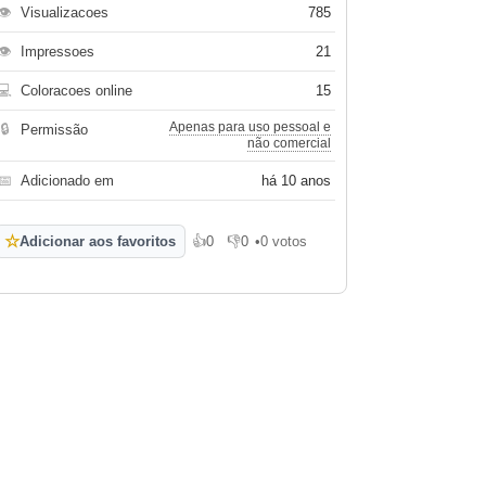
👁
Visualizacoes
785
👁
Impressoes
21
💻
Coloracoes online
15
Apenas para uso pessoal e
🔒
Permissão
não comercial
📅
Adicionado em
há 10 anos
☆
Adicionar aos favoritos
👍
0
👎
0
•
0 votos
Gosto
Não gosto