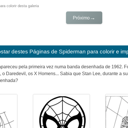
ra colorir desta galeria
→
Próximo
star destes
Páginas de Spiderman para colorir e imp
areceu pela primeira vez numa banda desenhada de 1962. Foi
o, o Daredevil, os X Homens... Sabia que Stan Lee, durante a s
esenhada?