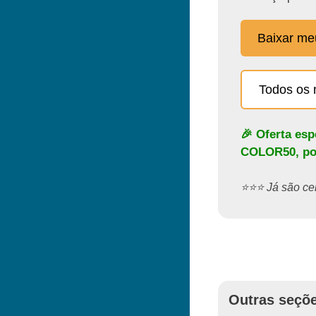
Baixar m
Todos os 
🎉 Oferta es
COLOR50
, p
⭐️⭐️⭐️ Já são 
Outras seçõe