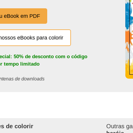
eu eBook em PDF
nossos eBooks para colorir
pecial: 50% de desconto com o código
or tempo limitado
centenas de downloads
s de colorir
Outras ga