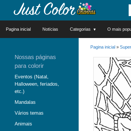
Saltar
para
o
conteúdo
Pagina inicial
Notícias
Categorias
O mais popu
Pagina inicial
»
Super
Nossas páginas
para colorir
Eventos (Natal,
Halloween, feriados,
etc.)
Mandalas
Vários temas
Animais