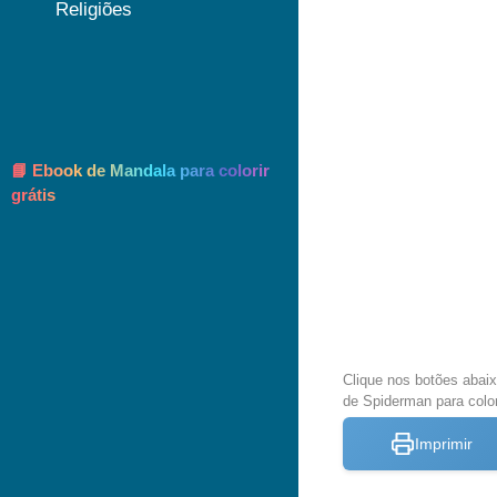
Religiões
📘 Ebook de Mandala para colorir
grátis
Clique nos botões abai
de Spiderman para color
Imprimir