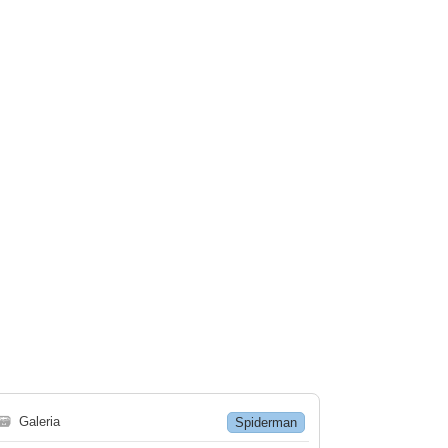
🗃
Galeria
Spiderman