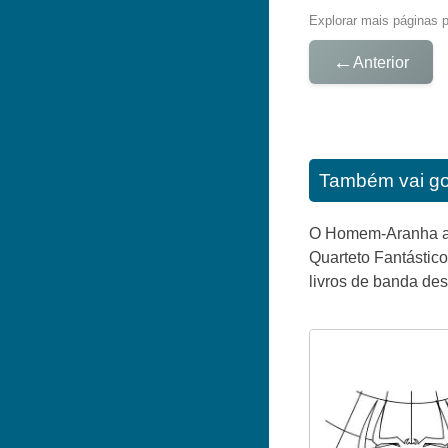
Explorar mais páginas pa
←
Anterior
Também vai go
O Homem-Aranha ap
Quarteto Fantástic
livros de banda d