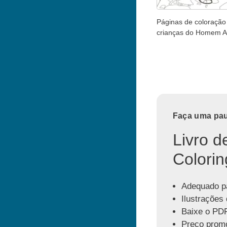
Páginas de coloração
crianças do Homem 
Faça uma paus
Livro d
Colorin
Adequado pa
Ilustrações 
Baixe o PDF
Preço promo