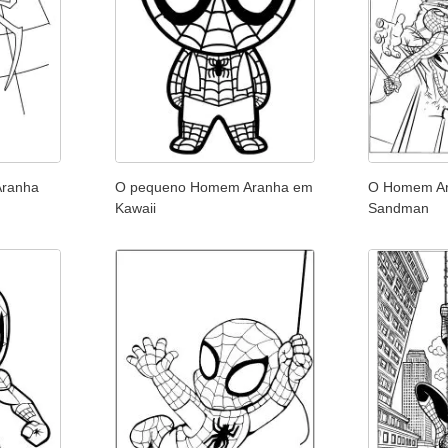
Aranha
O pequeno Homem Aranha em
O Homem Ar
Kawaii
Sandman