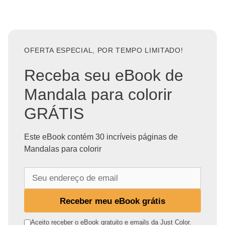
OFERTA ESPECIAL, POR TEMPO LIMITADO!
Receba seu eBook de
Mandala para colorir
GRÁTIS
Este eBook contém 30 incríveis páginas de
Mandalas para colorir
S
e
u
Receber meu eBook grátis
e
n
Aceito receber o eBook gratuito e emails da Just Color.