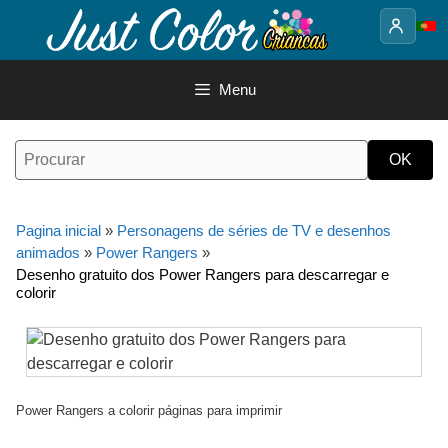
Saltar
para
o
conteúdo
Menu
Pagina inicial
»
Personagens de séries de TV e desenhos
animados
»
Power Rangers
»
Desenho gratuito dos Power Rangers para descarregar e
colorir
Power Rangers a colorir páginas para imprimir