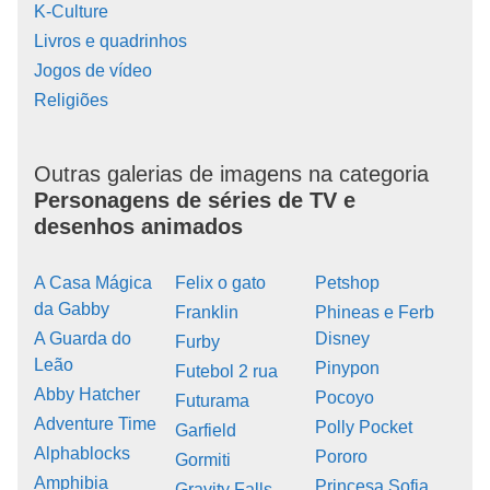
K-Culture
Livros e quadrinhos
Jogos de vídeo
Religiões
Outras galerias de imagens na categoria
Personagens de séries de TV e
desenhos animados
A Casa Mágica
Felix o gato
Petshop
da Gabby
Franklin
Phineas e Ferb
A Guarda do
Disney
Furby
Leão
Pinypon
Futebol 2 rua
Abby Hatcher
Pocoyo
Futurama
Adventure Time
Polly Pocket
Garfield
Alphablocks
Pororo
Gormiti
Amphibia
Princesa Sofia
Gravity Falls