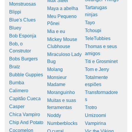
Max Steel
Monstruosas
Tartarugas
Maya a abelha
Blippi
ninjas
Meu Pequeno
Blue's Clues
Tayo
Pônei
Bluey
Tchoupi
Mia e eu
Bob Esponja
TeleTubbies
Mickey Mouse
Bob, o
Clubhouse
Thomas e seus
Construtor
amigos
Miraculoso Lady
Bobs Burgers
Bug
Titi e Grosminet
Bratz
Molang
Tom e Jerry
Bubble Guppies
Monsieur
Totalmente
Bumba
Madame
espiões
Calimero
Moranguinho
Transformadore
Capitão Cueca
s
Muitas e suas
Casper
ferramentas
Trotro
Chica Vampiro
Noddy
Umizoomi
Chip And Potato
Numberblocks
Vampirina
Cocomelon
O curral
Vic the Viking