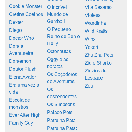
Cookie Monster
O Incrível
Vila Sesamo
Cretins Coelhos
Mundo de
Violetta
Gumball
Dexter
Wandinha
O Pequeno
Diego
Wild Kratts
Reino de Ben e
Doctor Who
Winx
Holly
Dora a
Yakari
Octonautas
Aventureira
Zhu Zhu Pets
Oggy e as
Doraemon
Zig e Sharko
baratas
Doutor Plush
Zinzins de
Os Caçadores
Elena Avalor
Lespace
de Aventuras
Era uma vez a
Zou
Os
vida
descendentes
Escola de
Os Simpsons
monstros
Palace Pets
Ever After High
Patrulha Pata
Family Guy
Patrulha Pata: