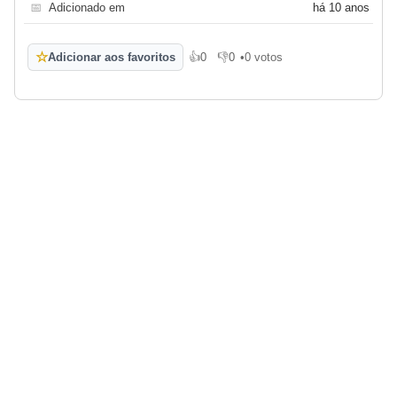
📅
Adicionado em
há 10 anos
☆
Adicionar aos favoritos
👍
0
👎
0
•
0 votos
Gosto
Não gosto