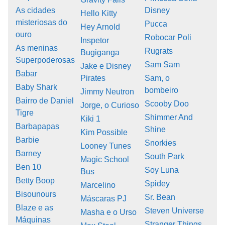
As cidades
Disney
Hello Kitty
misteriosas do
Pucca
Hey Arnold
ouro
Robocar Poli
Inspetor
As meninas
Rugrats
Bugiganga
Superpoderosas
Sam Sam
Jake e Disney
Babar
Pirates
Sam, o
Baby Shark
bombeiro
Jimmy Neutron
Bairro de Daniel
Scooby Doo
Jorge, o Curioso
Tigre
Shimmer And
Kiki 1
Barbapapas
Shine
Kim Possible
Barbie
Snorkies
Looney Tunes
Barney
South Park
Magic School
Ben 10
Soy Luna
Bus
Betty Boop
Spidey
Marcelino
Bisounours
Sr. Bean
Máscaras PJ
Blaze e as
Steven Universe
Masha e o Urso
Máquinas
Stranger Things