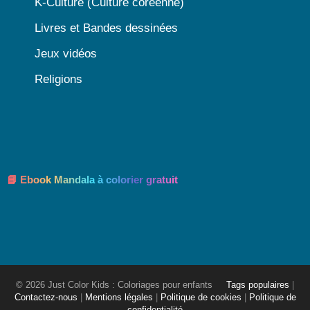
K-Culture (Culture coréenne)
Livres et Bandes dessinées
Jeux vidéos
Religions
📘 Ebook Mandala à colorier gratuit
© 2026 Just Color Kids : Coloriages pour enfants
Tags populaires
|
Contactez-nous
|
Mentions légales
|
Politique de cookies
|
Politique de
confidentialité