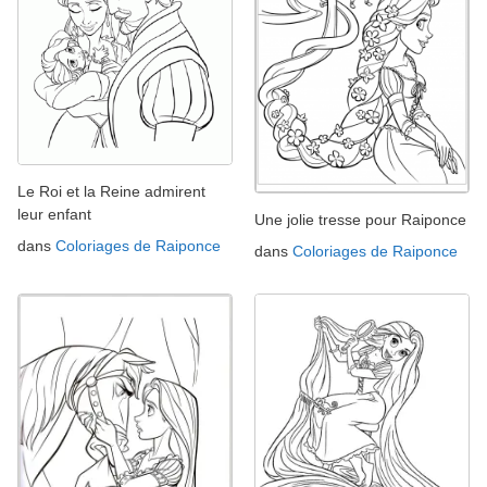
Le Roi et la Reine admirent
leur enfant
Une jolie tresse pour Raiponce
dans
Coloriages de Raiponce
dans
Coloriages de Raiponce