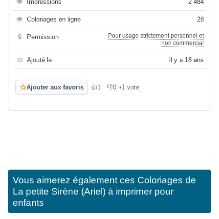
👁
Impressions
2 484
👁
Coloriages en ligne
28
Pour usage strictement personnel et
🔒
Permission
non commercial
📅
Ajouté le
il y a 18 ans
☆
Ajouter aux favoris
👍
1
👎
0
•
1 vote
J'aime
Je n'aime pas
Vous aimerez également ces
Coloriages de
La petite Sirène (Ariel) à imprimer pour
enfants