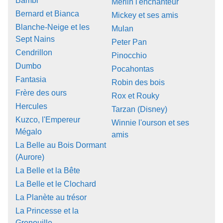
Bambi
Merlin l'enchanteur
Bernard et Bianca
Mickey et ses amis
Blanche-Neige et les
Mulan
Sept Nains
Peter Pan
Cendrillon
Pinocchio
Dumbo
Pocahontas
Fantasia
Robin des bois
Frère des ours
Rox et Rouky
Hercules
Tarzan (Disney)
Kuzco, l'Empereur
Winnie l'ourson et ses
Mégalo
amis
La Belle au Bois Dormant
(Aurore)
La Belle et la Bête
La Belle et le Clochard
La Planète au trésor
La Princesse et la
Grenouille