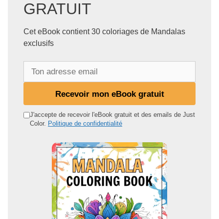
GRATUIT
Cet eBook contient 30 coloriages de Mandalas
exclusifs
T
o
n
Recevoir mon eBook gratuit
a
d
J'accepte de recevoir l'eBook gratuit et des emails de Just
Color.
Politique de confidentialité
r
e
s
s
e
e
m
a
i