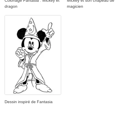
Coloriage Fantasia : Mickey et
Mickey et son chapeau de
dragon
magicien
Dessin inspiré de Fantasia