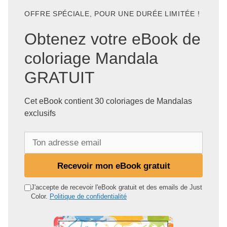
OFFRE SPÉCIALE, POUR UNE DURÉE LIMITÉE !
Obtenez votre eBook de
coloriage Mandala
GRATUIT
Cet eBook contient 30 coloriages de Mandalas
exclusifs
T
o
n
Recevoir mon eBook gratuit
a
d
J'accepte de recevoir l'eBook gratuit et des emails de Just
Color.
Politique de confidentialité
r
e
s