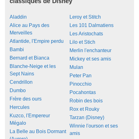
classiques de Disney
Aladdin
Leroy et Stitch
Alice au Pays des
Les 101 Dalmatiens
Merveilles
Les Aristochats
Atlantide, l'Empire perdu
Lilo et Stich
Bambi
Merlin l'enchanteur
Bernard et Bianca
Mickey et ses amis
Blanche-Neige et les
Mulan
Sept Nains
Peter Pan
Cendrillon
Pinocchio
Dumbo
Pocahontas
Frère des ours
Robin des bois
Hercules
Rox et Rouky
Kuzco, l'Empereur
Tarzan (Disney)
Mégalo
Winnie l'ourson et ses
La Belle au Bois Dormant
amis
(Aurore)