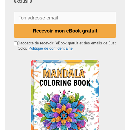
exclusifs
T
o
n
Recevoir mon eBook gratuit
a
d
J'accepte de recevoir l'eBook gratuit et des emails de Just
Color.
Politique de confidentialité
r
e
s
s
e
e
m
a
i
l