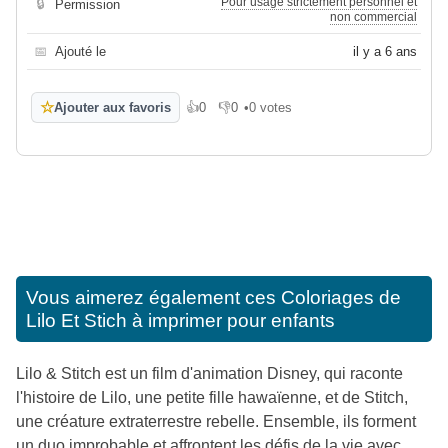
Pour usage strictement personnel et
🔒
Permission
non commercial
📅
Ajouté le
il y a 6 ans
☆
Ajouter aux favoris
👍
0
👎
0
•
0 votes
J'aime
Je n'aime pas
Vous aimerez également ces
Coloriages de
Lilo Et Stich à imprimer pour enfants
Lilo & Stitch est un film d'animation Disney, qui raconte
l'histoire de Lilo, une petite fille hawaïenne, et de Stitch,
une créature extraterrestre rebelle. Ensemble, ils forment
un duo improbable et affrontent les défis de la vie avec