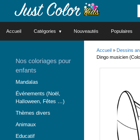
Aller
au
contenu
Accueil
Catégories
Nouveautés
Populaires
Accueil
»
Dessins an
Dingo musicien (Colo
Nos coloriages pour
enfants
Mandalas
Événements (Noël,
Halloween, Fêtes …)
Thèmes divers
Animaux
Educatif