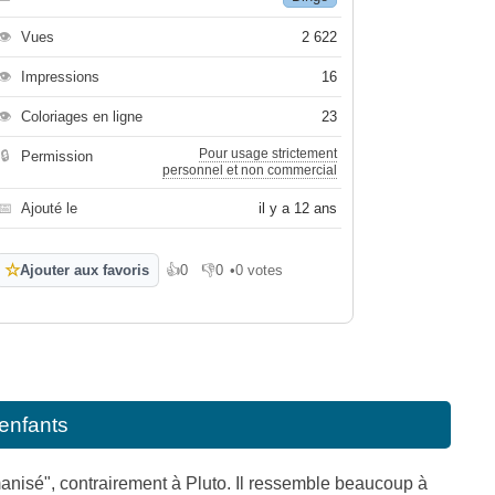
👁
Vues
2 622
👁
Impressions
16
👁
Coloriages en ligne
23
Pour usage strictement
🔒
Permission
personnel et non commercial
📅
Ajouté le
il y a 12 ans
☆
Ajouter aux favoris
👍
0
👎
0
•
0 votes
J'aime
Je n'aime pas
enfants
anisé", contrairement à Pluto. Il ressemble beaucoup à