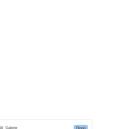
🗃
Galerie
Dingo