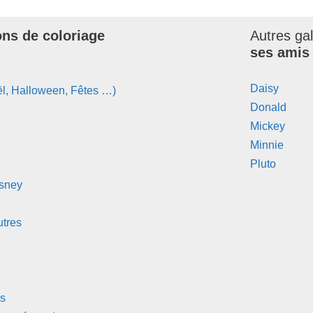
ons de coloriage
Autres ga
ses amis
Daisy
l, Halloween, Fêtes …)
Donald
Mickey
Minnie
Pluto
isney
tres
s