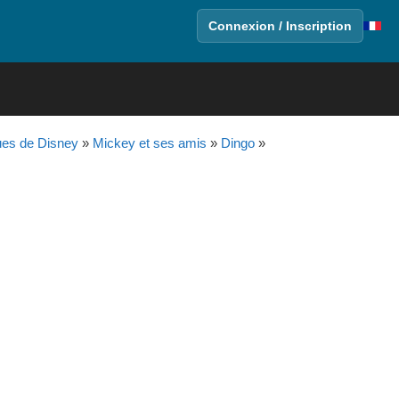
Connexion / Inscription
ues de Disney
»
Mickey et ses amis
»
Dingo
»