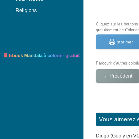
Religions
Cliquez sur les bouton
gratuitement ce Coloria
Imprimer
📘 Ebook Mandala à colorier gratuit
Parcourir d'autres color
←
Précédent
Vous aimerez 
Dingo (Goofy en VO)