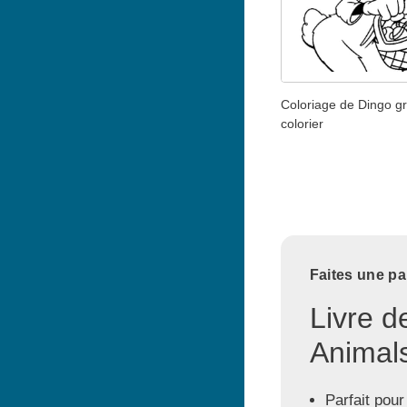
Coloriage de Dingo gr
colorier
Faites une pa
Livre d
Animals
Parfait pour