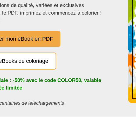
tions de qualité, variées et exclusives
 le PDF, imprimez et commencez à colorier !
!
er mon eBook en PDF
eBooks de coloriage
iale : -50% avec le code
COLOR50
, valable
e limitée
s centaines de téléchargements