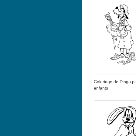
Coloriage de Dingo p
enfants