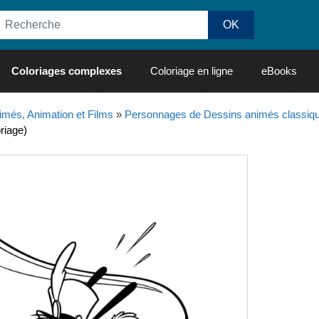
Coloriages complexes
Coloriage en ligne
eBooks
imés, Animation et Films
»
Personnages de Dessins animés classiq
riage)