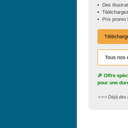
Des illustra
Téléchargez
Prix promo 
Télécharg
Tous nos 
🎉 Offre spéc
pour une duré
⭐️⭐️⭐️ Déjà de