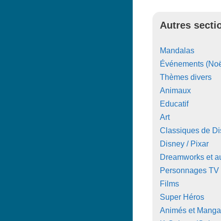
Autres secti
Mandalas
Événements (Noë
Thèmes divers
Animaux
Educatif
Art
Classiques de D
Disney / Pixar
Dreamworks et au
Personnages TV
Films
Super Héros
Animés et Manga