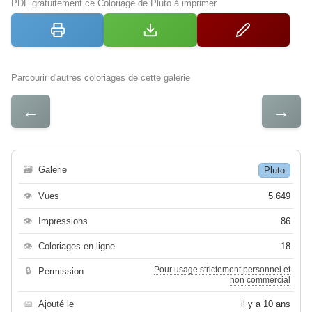
PDF gratuitement ce Coloriage de Pluto à imprimer
Parcourir d'autres coloriages de cette galerie
←
→
🗃
Galerie
Pluto
👁
Vues
5 649
👁
Impressions
86
👁
Coloriages en ligne
18
Pour usage strictement personnel et
🔒
Permission
non commercial
📅
Ajouté le
il y a 10 ans