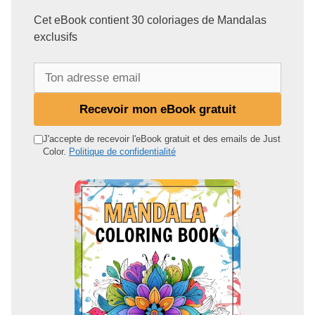
Cet eBook contient 30 coloriages de Mandalas
exclusifs
T
o
n
Recevoir mon eBook gratuit
a
d
J'accepte de recevoir l'eBook gratuit et des emails de Just
Color.
Politique de confidentialité
r
e
s
s
e
e
m
a
i
l