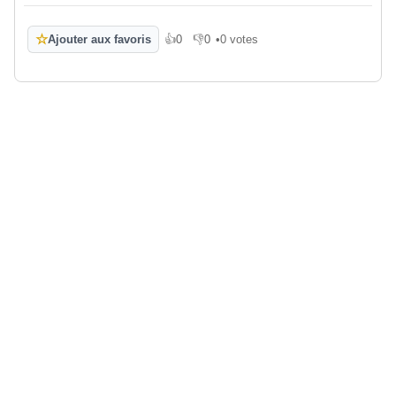
☆
Ajouter aux favoris
👍
0
👎
0
•
0 votes
J'aime
Je n'aime pas