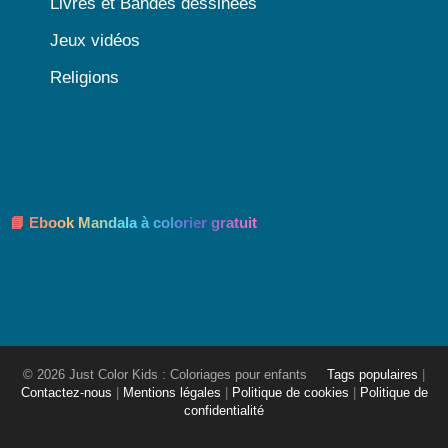
Livres et Bandes dessinées
Jeux vidéos
Religions
📘 Ebook Mandala à colorier gratuit
© 2026 Just Color Kids : Coloriages pour enfants
Tags populaires
|
Contactez-nous
|
Mentions légales
|
Politique de cookies
|
Politique de
confidentialité