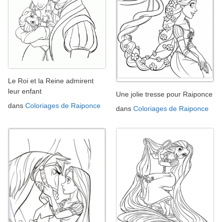
Le Roi et la Reine admirent
leur enfant
Une jolie tresse pour Raiponce
dans
Coloriages de Raiponce
dans
Coloriages de Raiponce