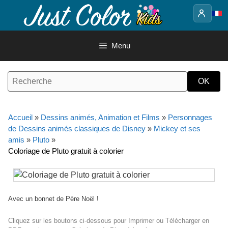
Aller
au
contenu
Menu
Accueil
»
Dessins animés, Animation et Films
»
Personnages
de Dessins animés classiques de Disney
»
Mickey et ses
amis
»
Pluto
»
Coloriage de Pluto gratuit à colorier
Avec un bonnet de Père Noël !
Cliquez sur les boutons ci-dessous pour Imprimer ou Télécharger en