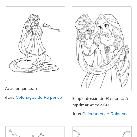
Avec un pinceau
dans
Coloriages de Raiponce
Simple dessin de Raiponce à
imprimer et colorier
dans
Coloriages de Raiponce