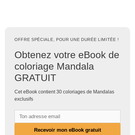
OFFRE SPÉCIALE, POUR UNE DURÉE LIMITÉE !
Obtenez votre eBook de
coloriage Mandala
GRATUIT
Cet eBook contient 30 coloriages de Mandalas
exclusifs
T
o
n
Recevoir mon eBook gratuit
a