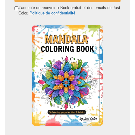
d
J'accepte de recevoir l'eBook gratuit et des emails de Just
Color.
Politique de confidentialité
r
e
s
s
e
e
m
a
i
l