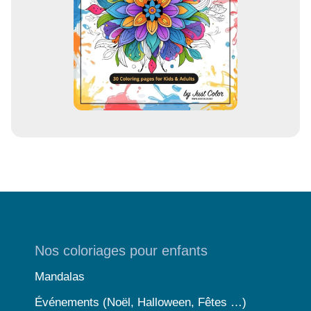
l
Nos coloriages pour enfants
Mandalas
Événements (Noël, Halloween, Fêtes …)