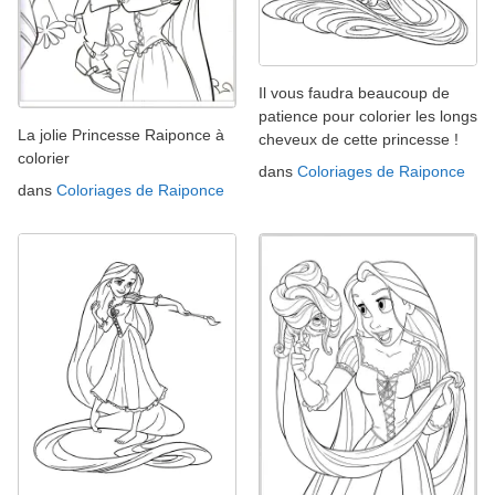
Il vous faudra beaucoup de
patience pour colorier les longs
La jolie Princesse Raiponce à
cheveux de cette princesse !
colorier
dans
Coloriages de Raiponce
dans
Coloriages de Raiponce