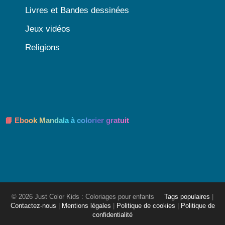
Livres et Bandes dessinées
Jeux vidéos
Religions
📘 Ebook Mandala à colorier gratuit
© 2026 Just Color Kids : Coloriages pour enfants
Tags populaires
|
Contactez-nous
|
Mentions légales
|
Politique de cookies
|
Politique de
confidentialité