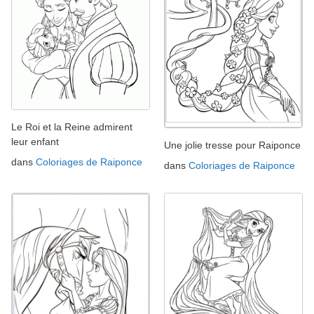
Le Roi et la Reine admirent
leur enfant
Une jolie tresse pour Raiponce
dans
Coloriages de Raiponce
dans
Coloriages de Raiponce