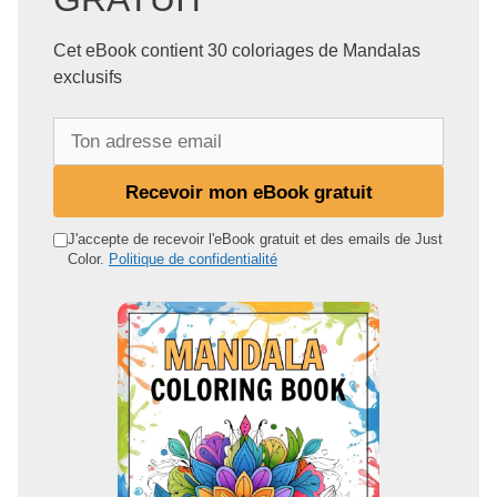
Cet eBook contient 30 coloriages de Mandalas
exclusifs
T
o
n
Recevoir mon eBook gratuit
a
d
J'accepte de recevoir l'eBook gratuit et des emails de Just
Color.
Politique de confidentialité
r
e
s
s
e
e
m
a
i