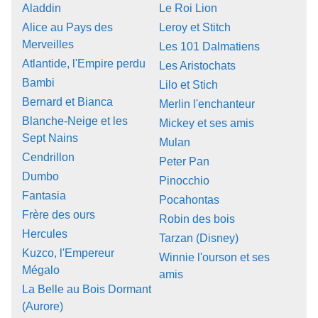
Aladdin
Le Roi Lion
Alice au Pays des
Leroy et Stitch
Merveilles
Les 101 Dalmatiens
Atlantide, l'Empire perdu
Les Aristochats
Bambi
Lilo et Stich
Bernard et Bianca
Merlin l'enchanteur
Blanche-Neige et les
Mickey et ses amis
Sept Nains
Mulan
Cendrillon
Peter Pan
Dumbo
Pinocchio
Fantasia
Pocahontas
Frère des ours
Robin des bois
Hercules
Tarzan (Disney)
Kuzco, l'Empereur
Winnie l'ourson et ses
Mégalo
amis
La Belle au Bois Dormant
(Aurore)