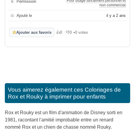
Pour usage strictement personnel et
🔒
Permission
non commercial
📅
Ajouté le
il y a 2 ans
☆
Ajouter aux favoris
👍
0
👎
0
•
0 votes
J'aime
Je n'aime pas
Vous aimerez également ces
Coloriages de
Rox et Rouky à imprimer pour enfants
Rox et Rouky est un film d'animation de Disney sorti en
1981, racontant l'amitié improbable entre un renard
nommé Rox et un chien de chasse nommé Rouky.