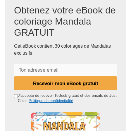
Obtenez votre eBook de
coloriage Mandala
GRATUIT
Cet eBook contient 30 coloriages de Mandalas
exclusifs
T
o
n
Recevoir mon eBook gratuit
a
d
J'accepte de recevoir l'eBook gratuit et des emails de Just
Color.
Politique de confidentialité
r
e
s
s
e