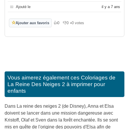
📅
Ajouté le
il y a 7 ans
☆
Ajouter aux favoris
👍
0
👎
0
•
0 votes
J'aime
Je n'aime pas
Vous aimerez également ces
Coloriages de
La Reine Des Neiges 2 à imprimer pour
enfants
Dans La reine des neiges 2 (de Disney), Anna et Elsa
doivent se lancer dans une mission dangereuse avec
Kristoff, Olaf et Sven dans la forêt enchantée. Ils se sont
mis en quête de l'origine des pouvoirs d'Elsa afin de