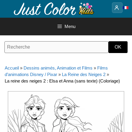
Aller
au
contenu
Menu
Accueil
»
Dessins animés, Animation et Films
»
Films
d’animations Disney / Pixar
»
La Reine des Neiges 2
»
La reine des neiges 2 : Elsa et Anna (sans texte) (Coloriage)