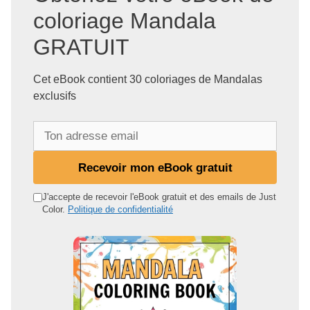
coloriage Mandala
GRATUIT
Cet eBook contient 30 coloriages de Mandalas
exclusifs
T
o
n
Recevoir mon eBook gratuit
a
d
J'accepte de recevoir l'eBook gratuit et des emails de Just
Color.
Politique de confidentialité
r
e
s
s
e
e