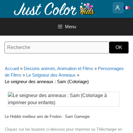
Aller
au
contenu
Menu
Accueil
»
Dessins animés, Animation et Films
»
Personnages
de Films
»
Le Seigneur des Anneaux
»
Le seigneur des anneaux : Sam (Coloriage)
Le Hobbit meilleur ami de Frodon : Sam Gamegie
Cliquez sur les boutons ci-dessous pour Imprimer ou Télécharger en