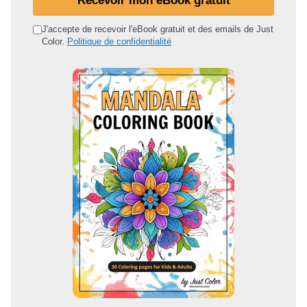
a
d
J'accepte de recevoir l'eBook gratuit et des emails de Just
Color.
Politique de confidentialité
r
e
s
s
e
e
m
a
i
l