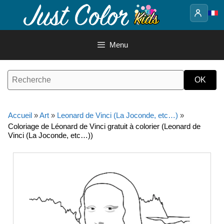
Aller
au
contenu
Menu
Accueil
»
Art
»
Leonard de Vinci (La Joconde, etc…)
»
Coloriage de Léonard de Vinci gratuit à colorier (Leonard de
Vinci (La Joconde, etc…))