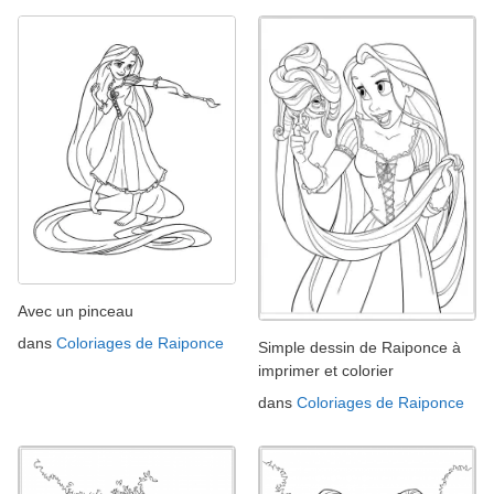
Avec un pinceau
dans
Coloriages de Raiponce
Simple dessin de Raiponce à
imprimer et colorier
dans
Coloriages de Raiponce