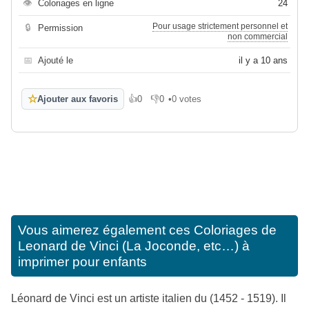
👁
Coloriages en ligne
24
Pour usage strictement personnel et
🔒
Permission
non commercial
📅
Ajouté le
il y a 10 ans
☆
Ajouter aux favoris
👍
0
👎
0
•
0 votes
J'aime
Je n'aime pas
Vous aimerez également ces
Coloriages de
Leonard de Vinci (La Joconde, etc…) à
imprimer pour enfants
Léonard de Vinci est un artiste italien du (1452 - 1519). Il