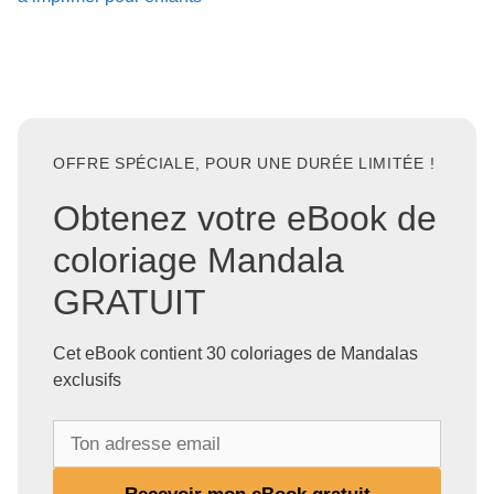
OFFRE SPÉCIALE, POUR UNE DURÉE LIMITÉE !
Obtenez votre eBook de
coloriage Mandala
GRATUIT
Cet eBook contient 30 coloriages de Mandalas
exclusifs
T
o
n
Recevoir mon eBook gratuit