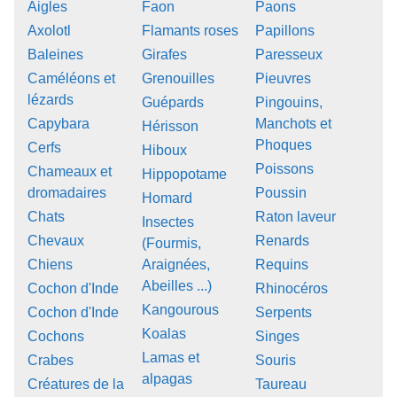
Aigles
Faon
Paons
Axolotl
Flamants roses
Papillons
Baleines
Girafes
Paresseux
Caméléons et
Grenouilles
Pieuvres
lézards
Guépards
Pingouins,
Capybara
Manchots et
Hérisson
Phoques
Cerfs
Hiboux
Poissons
Chameaux et
Hippopotame
dromadaires
Poussin
Homard
Chats
Raton laveur
Insectes
Chevaux
Renards
(Fourmis,
Chiens
Araignées,
Requins
Abeilles ...)
Cochon d'Inde
Rhinocéros
Kangourous
Cochon d'Inde
Serpents
Koalas
Cochons
Singes
Lamas et
Crabes
Souris
alpagas
Créatures de la
Taureau