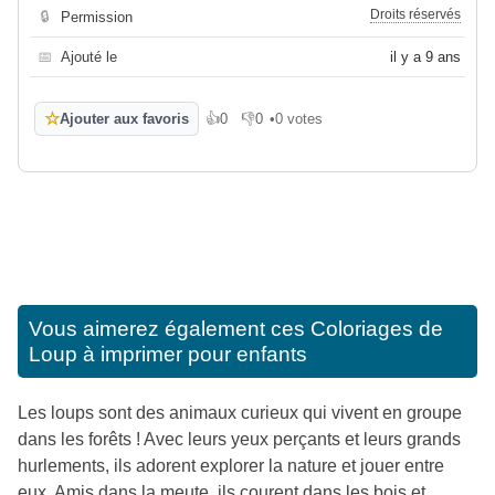
Droits réservés
🔒
Permission
📅
Ajouté le
il y a 9 ans
☆
Ajouter aux favoris
👍
0
👎
0
•
0 votes
J'aime
Je n'aime pas
Vous aimerez également ces
Coloriages de
Loup à imprimer pour enfants
Les loups sont des animaux curieux qui vivent en groupe
dans les forêts ! Avec leurs yeux perçants et leurs grands
hurlements, ils adorent explorer la nature et jouer entre
eux. Amis dans la meute, ils courent dans les bois et