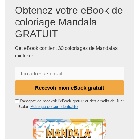
Obtenez votre eBook de
coloriage Mandala
GRATUIT
Cet eBook contient 30 coloriages de Mandalas
exclusifs
T
o
n
Recevoir mon eBook gratuit
a
d
J'accepte de recevoir l'eBook gratuit et des emails de Just
Color.
Politique de confidentialité
r
e
s
s
e