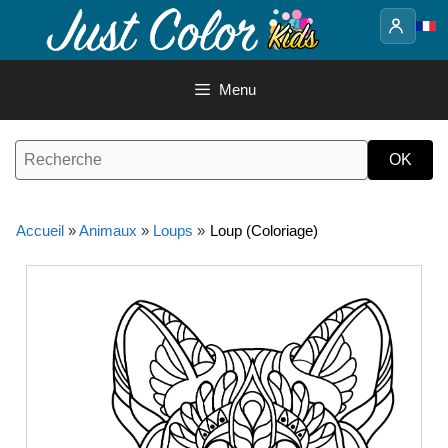
Aller
au
contenu
Menu
Accueil
»
Animaux
»
Loups
»
Loup (Coloriage)