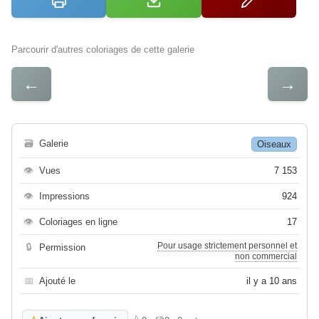
Parcourir d'autres coloriages de cette galerie
←
→
🗃
Galerie
Oiseaux
👁
Vues
7 153
👁
Impressions
924
👁
Coloriages en ligne
17
Pour usage strictement personnel et
🔒
Permission
non commercial
📅
Ajouté le
il y a 10 ans