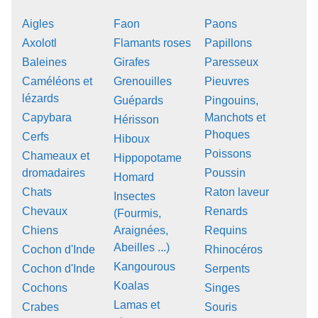
Aigles
Faon
Paons
Axolotl
Flamants roses
Papillons
Baleines
Girafes
Paresseux
Caméléons et
Grenouilles
Pieuvres
lézards
Guépards
Pingouins,
Capybara
Manchots et
Hérisson
Phoques
Cerfs
Hiboux
Poissons
Chameaux et
Hippopotame
dromadaires
Poussin
Homard
Chats
Raton laveur
Insectes
Chevaux
Renards
(Fourmis,
Chiens
Araignées,
Requins
Abeilles ...)
Cochon d'Inde
Rhinocéros
Kangourous
Cochon d'Inde
Serpents
Koalas
Cochons
Singes
Lamas et
Crabes
Souris