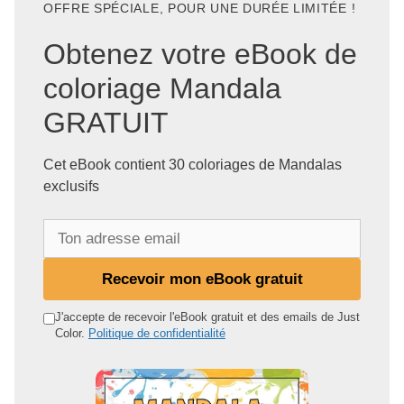
OFFRE SPÉCIALE, POUR UNE DURÉE LIMITÉE !
Obtenez votre eBook de
coloriage Mandala
GRATUIT
Cet eBook contient 30 coloriages de Mandalas
exclusifs
T
o
n
Recevoir mon eBook gratuit
a
d
J'accepte de recevoir l'eBook gratuit et des emails de Just
Color.
Politique de confidentialité
r
e
s
s