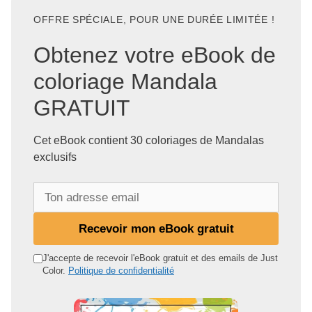
OFFRE SPÉCIALE, POUR UNE DURÉE LIMITÉE !
Obtenez votre eBook de
coloriage Mandala
GRATUIT
Cet eBook contient 30 coloriages de Mandalas
exclusifs
T
o
n
Recevoir mon eBook gratuit
a
d
J'accepte de recevoir l'eBook gratuit et des emails de Just
Color.
Politique de confidentialité
r
e
s