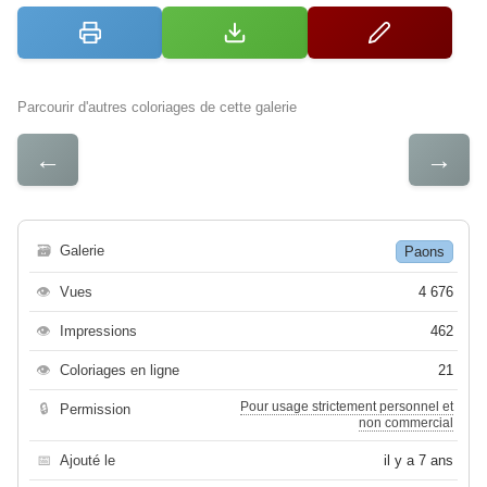
Parcourir d'autres coloriages de cette galerie
←
→
🗃
Galerie
Paons
👁
Vues
4 676
👁
Impressions
462
👁
Coloriages en ligne
21
Pour usage strictement personnel et
🔒
Permission
non commercial
📅
Ajouté le
il y a 7 ans