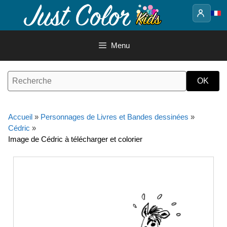
Aller
au
contenu
Menu
Accueil
»
Personnages de Livres et Bandes dessinées
»
Cédric
»
Image de Cédric à télécharger et colorier