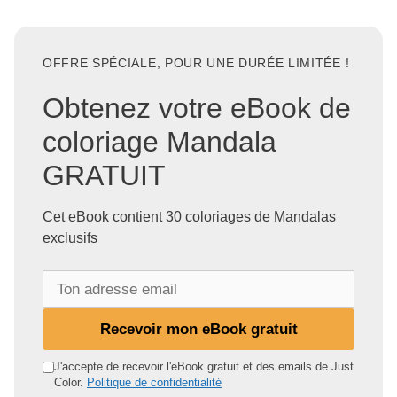
OFFRE SPÉCIALE, POUR UNE DURÉE LIMITÉE !
Obtenez votre eBook de
coloriage Mandala
GRATUIT
Cet eBook contient 30 coloriages de Mandalas
exclusifs
T
o
n
Recevoir mon eBook gratuit
a
d
J'accepte de recevoir l'eBook gratuit et des emails de Just
Color.
Politique de confidentialité
r