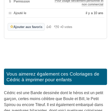
Pour usage strictement personnel et
🔒
Permission
non commercial
📅
Ajouté le
il y a 10 ans
☆
Ajouter aux favoris
👍
0
👎
0
•
0 votes
J'aime
Je n'aime pas
Vous aimerez également ces
Coloriages de
Cédric à imprimer pour enfants
Cédric est une Bande dessinée dont le héros est un petit
garçon, certes moins célèbre que Boule et Bill, le Petit
Spirou ou encore Titeuf. Il est également embarqué dans
des aventures hilarantes, dont voici quelques coloriages