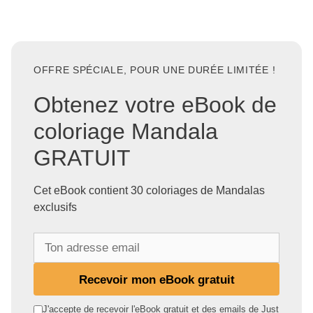
OFFRE SPÉCIALE, POUR UNE DURÉE LIMITÉE !
Obtenez votre eBook de
coloriage Mandala
GRATUIT
Cet eBook contient 30 coloriages de Mandalas
exclusifs
T
o
n
Recevoir mon eBook gratuit
a
d
J'accepte de recevoir l'eBook gratuit et des emails de Just