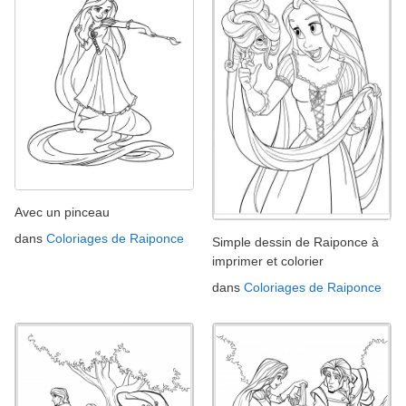
Avec un pinceau
dans
Coloriages de Raiponce
Simple dessin de Raiponce à
imprimer et colorier
dans
Coloriages de Raiponce