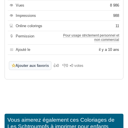
👁
Vues
8 986
👁
Impressions
988
💻
Online colorings
11
Pour usage strictement personnel et
🔒
Permission
non commercial
📅
Ajouté le
il y a 10 ans
☆
Ajouter aux favoris
👍
0
👎
0
•
0 votes
J'aime
Je n'aime pas
Vous aimerez également ces
Coloriages de
Les Schtroumpfs à imprimer pour enfants