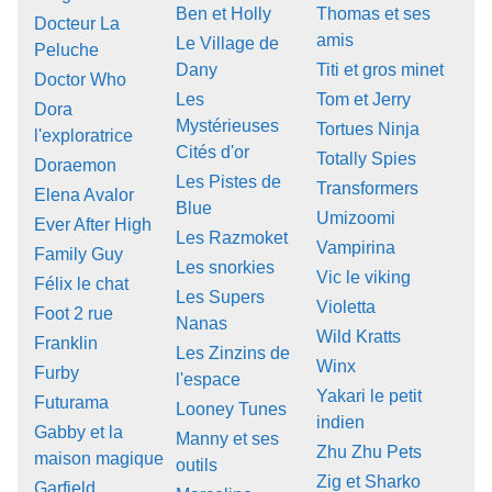
Ben et Holly
Thomas et ses
Docteur La
amis
Le Village de
Peluche
Dany
Titi et gros minet
Doctor Who
Les
Tom et Jerry
Dora
Mystérieuses
Tortues Ninja
l'exploratrice
Cités d'or
Totally Spies
Doraemon
Les Pistes de
Transformers
Elena Avalor
Blue
Umizoomi
Ever After High
Les Razmoket
Vampirina
Family Guy
Les snorkies
Vic le viking
Félix le chat
Les Supers
Violetta
Foot 2 rue
Nanas
Wild Kratts
Franklin
Les Zinzins de
Winx
Furby
l'espace
Yakari le petit
Futurama
Looney Tunes
indien
Gabby et la
Manny et ses
Zhu Zhu Pets
maison magique
outils
Zig et Sharko
Garfield