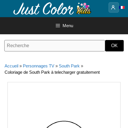
Aller
au
contenu
Menu
Accueil
»
Personnages TV
»
South Park
»
Coloriage de South Park à telecharger gratuitement