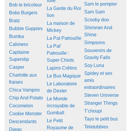
folie
Sam le pompier
Bob le bricoleur
La Garde du Roi
Sam Sam
Bobs Burgers
lion
Scooby doo
Bratz
La maison de
Shimmer And
Bubble Guppies
Mickey
Shine
Bumba
La Pat Patrouille
Simpsons
Calimero
La Pat'
Souvenirs de
Capitaine
Patrouille :
Gravity Falls
Superslip
Super Chiots
Soy Luna
Casper
Lapins Crétins
Spidey et ses
Charlotte aux
Le Bus Magique
amis
fraises
Le Laboratoire
extraordinaires
Chica Vampiro
de Dexter
Steven Universe
Chip And Potato
Le Monde
Stranger Things
Cocomelon
incroyable de
T'choupi
Gumball
Cookie Monster
Tayo le petit bus
Le Petit
Descendants
Teletubbies
Royaume de
Diego