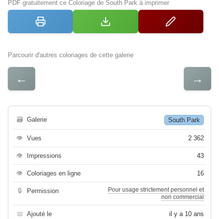
PDF gratuitement ce Coloriage de South Park à imprimer
Parcourir d'autres coloriages de cette galerie
←
→
🗃
Galerie
South Park
👁
Vues
2 362
👁
Impressions
43
👁
Coloriages en ligne
16
Pour usage strictement personnel et
🔒
Permission
non commercial
📅
Ajouté le
il y a 10 ans