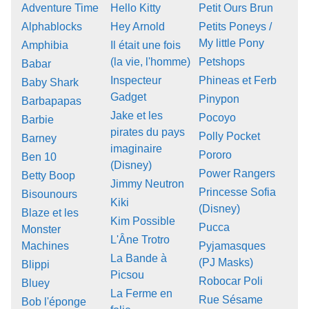
Adventure Time
Hello Kitty
Petit Ours Brun
Alphablocks
Hey Arnold
Petits Poneys /
My little Pony
Amphibia
Il était une fois
(la vie, l'homme)
Petshops
Babar
Inspecteur
Phineas et Ferb
Baby Shark
Gadget
Pinypon
Barbapapas
Jake et les
Pocoyo
Barbie
pirates du pays
Polly Pocket
Barney
imaginaire
Pororo
Ben 10
(Disney)
Power Rangers
Betty Boop
Jimmy Neutron
Princesse Sofia
Bisounours
Kiki
(Disney)
Blaze et les
Kim Possible
Pucca
Monster
L'Âne Trotro
Machines
Pyjamasques
La Bande à
(PJ Masks)
Blippi
Picsou
Robocar Poli
Bluey
La Ferme en
Rue Sésame
Bob l'éponge