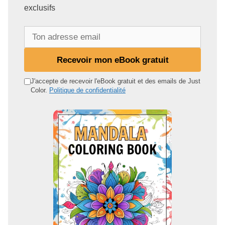
exclusifs
T
o
n
Recevoir mon eBook gratuit
a
d
J'accepte de recevoir l'eBook gratuit et des emails de Just
Color.
Politique de confidentialité
r
e
s
s
e
e
m
a
i
l