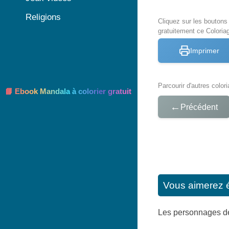
Religions
Cliquez sur les bouton
gratuitement ce Coloria
Imprimer
Parcourir d'autres color
📘 Ebook Mandala à colorier gratuit
←
Précédent
Vous aimerez 
Les personnages de 