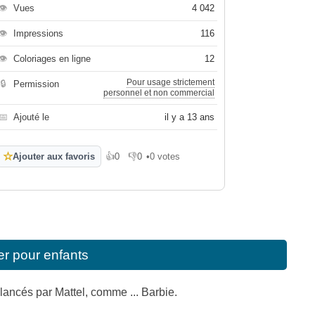
👁
Vues
4 042
👁
Impressions
116
👁
Coloriages en ligne
12
Pour usage strictement
🔒
Permission
personnel et non commercial
📅
Ajouté le
il y a 13 ans
☆
Ajouter aux favoris
👍
0
👎
0
•
0 votes
J'aime
Je n'aime pas
er pour enfants
ancés par Mattel, comme ... Barbie.