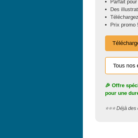
Parfait pour
Des illustra
Téléchargez
Prix promo 
Télécharg
Tous nos 
🎉 Offre spéc
pour une duré
⭐️⭐️⭐️ Déjà de