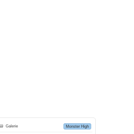
🗃
Galerie
Monster High