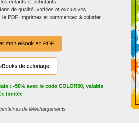
 les enfants et débutants
tions de qualité, variées et exclusives
 le PDF, imprimez et commencez à colorier !
!
er mon eBook en PDF
eBooks de coloriage
iale : -50% avec le code
COLOR50
, valable
e limitée
s centaines de téléchargements