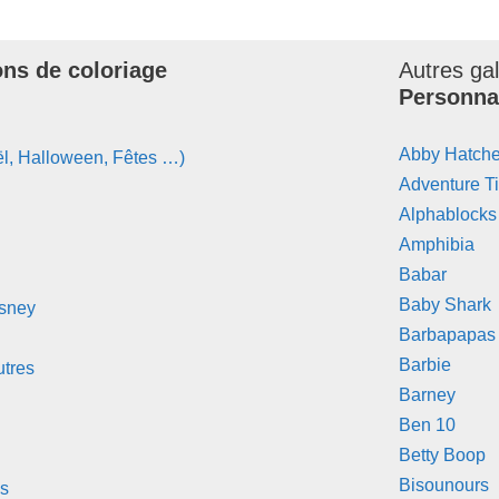
ons de coloriage
Autres gal
Personna
Abby Hatche
l, Halloween, Fêtes …)
Adventure T
Alphablocks
Amphibia
Babar
Baby Shark
isney
Barbapapas
Barbie
tres
Barney
Ben 10
Betty Boop
Bisounours
s