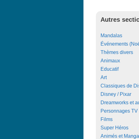
Autres secti
Mandalas
Événements (Noë
Thèmes divers
Animaux
Educatif
Art
Classiques de D
Disney / Pixar
Dreamworks et au
Personnages TV
Films
Super Héros
Animés et Manga