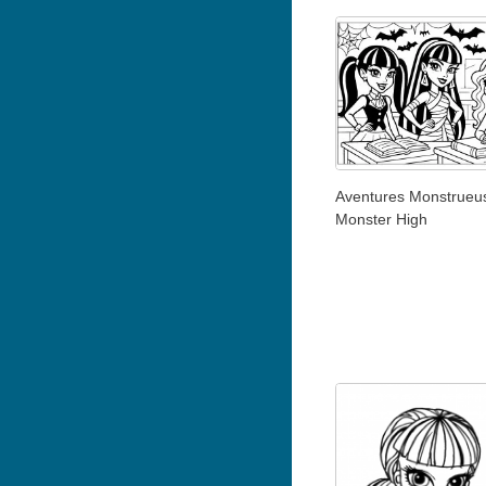
Aventures Monstrueu
Monster High