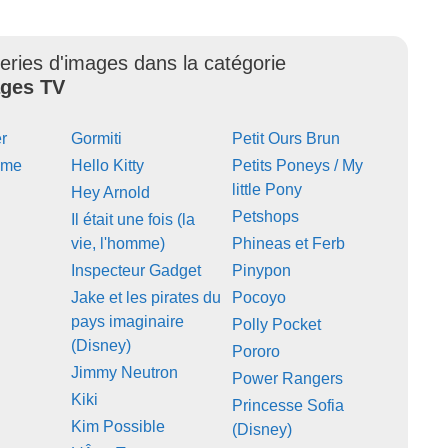
eries d'images dans la catégorie
ges TV
r
Gormiti
Petit Ours Brun
ime
Hello Kitty
Petits Poneys / My
little Pony
Hey Arnold
Petshops
Il était une fois (la
vie, l'homme)
Phineas et Ferb
Inspecteur Gadget
Pinypon
Jake et les pirates du
Pocoyo
pays imaginaire
Polly Pocket
(Disney)
Pororo
Jimmy Neutron
Power Rangers
Kiki
Princesse Sofia
Kim Possible
(Disney)