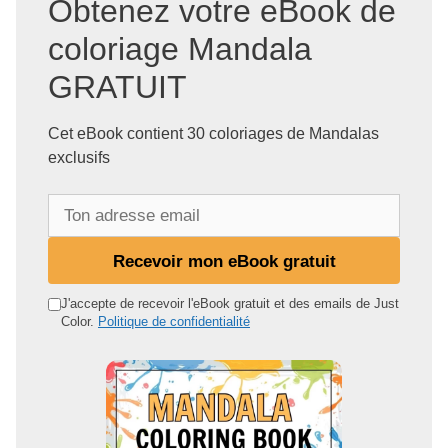
Obtenez votre eBook de
coloriage Mandala
GRATUIT
Cet eBook contient 30 coloriages de Mandalas
exclusifs
T
o
n
Recevoir mon eBook gratuit
a
d
J'accepte de recevoir l'eBook gratuit et des emails de Just
Color.
Politique de confidentialité
r
e
s
s
e
e