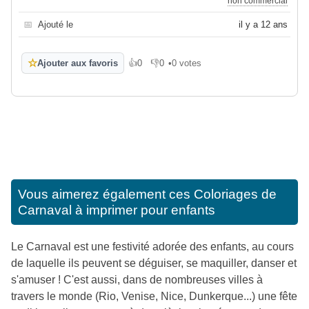
non commercial
📅
Ajouté le
il y a 12 ans
☆
Ajouter aux favoris
👍
0
👎
0
•
0 votes
J'aime
Je n'aime pas
Vous aimerez également ces
Coloriages de
Carnaval à imprimer pour enfants
Le Carnaval est une festivité adorée des enfants, au cours
de laquelle ils peuvent se déguiser, se maquiller, danser et
s'amuser ! C'est aussi, dans de nombreuses villes à
travers le monde (Rio, Venise, Nice, Dunkerque...) une fête