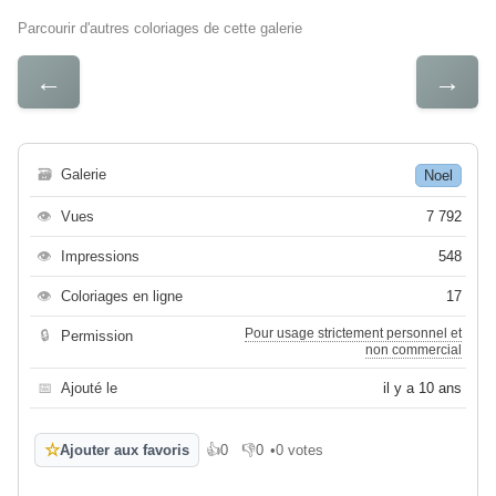
Parcourir d'autres coloriages de cette galerie
←
→
🗃
Galerie
Noel
👁
Vues
7 792
👁
Impressions
548
👁
Coloriages en ligne
17
Pour usage strictement personnel et
🔒
Permission
non commercial
📅
Ajouté le
il y a 10 ans
☆
Ajouter aux favoris
👍
0
👎
0
•
0 votes
J'aime
Je n'aime pas