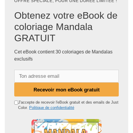
OFFRE SPÉCIALE, POUR UNE DURÉE LIMITÉE !
Obtenez votre eBook de
coloriage Mandala
GRATUIT
Cet eBook contient 30 coloriages de Mandalas
exclusifs
T
o
n
Recevoir mon eBook gratuit
a
d
J'accepte de recevoir l'eBook gratuit et des emails de Just
Color.
Politique de confidentialité
r
e
s
s