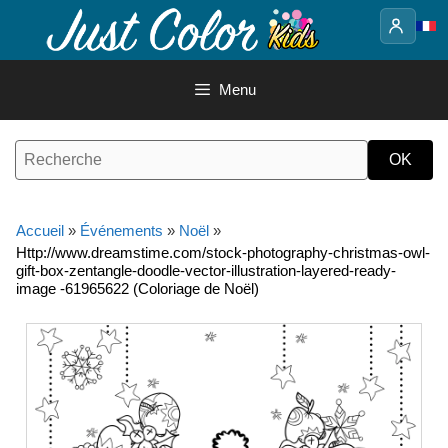
Aller
au
contenu
Menu
Accueil
»
Événements
»
Noël
»
Http://www.dreamstime.com/stock-photography-christmas-owl-
gift-box-zentangle-doodle-vector-illustration-layered-ready-
image -61965622 (Coloriage de Noël)