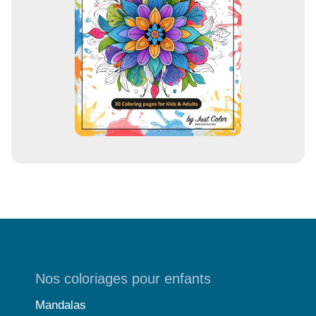
i
l
Nos coloriages pour enfants
Mandalas