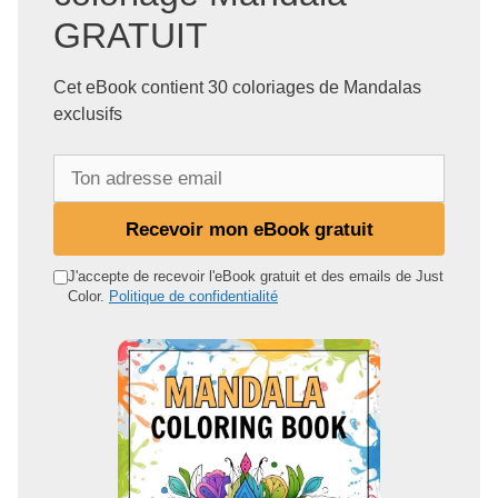
GRATUIT
Cet eBook contient 30 coloriages de Mandalas
exclusifs
T
o
n
Recevoir mon eBook gratuit
a
d
J'accepte de recevoir l'eBook gratuit et des emails de Just
Color.
Politique de confidentialité
r
e
s
s
e
e
m
a