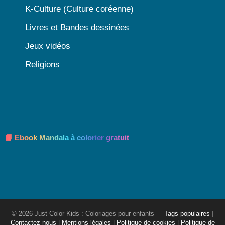
K-Culture (Culture coréenne)
Livres et Bandes dessinées
Jeux vidéos
Religions
📘 Ebook Mandala à colorier gratuit
© 2026 Just Color Kids : Coloriages pour enfants
Tags populaires
|
Contactez-nous
|
Mentions légales
|
Politique de cookies
|
Politique de