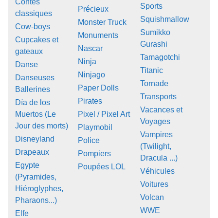
Contes
Sports
Précieux
classiques
Squishmallow
Monster Truck
Cow-boys
Sumikko
Monuments
Cupcakes et
Gurashi
Nascar
gateaux
Tamagotchi
Ninja
Danse
Titanic
Ninjago
Danseuses
Tornade
Paper Dolls
Ballerines
Transports
Pirates
Día de los
Vacances et
Muertos (Le
Pixel / Pixel Art
Voyages
Jour des morts)
Playmobil
Vampires
Disneyland
Police
(Twilight,
Drapeaux
Pompiers
Dracula ...)
Egypte
Poupées LOL
Véhicules
(Pyramides,
Voitures
Hiéroglyphes,
Volcan
Pharaons...)
WWE
Elfe