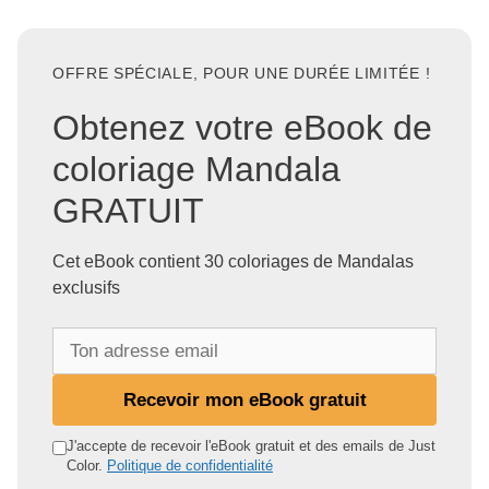
OFFRE SPÉCIALE, POUR UNE DURÉE LIMITÉE !
Obtenez votre eBook de
coloriage Mandala
GRATUIT
Cet eBook contient 30 coloriages de Mandalas
exclusifs
T
o
n
Recevoir mon eBook gratuit
a
d
J'accepte de recevoir l'eBook gratuit et des emails de Just
Color.
Politique de confidentialité
r