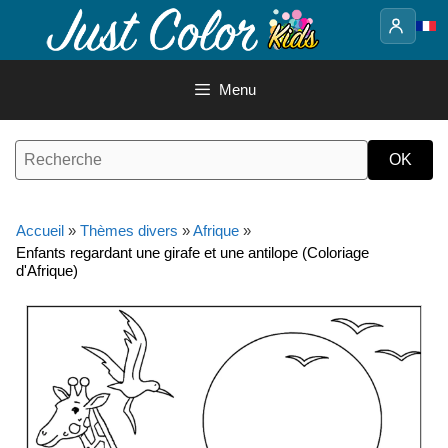
Aller
au
contenu
Menu
Accueil
»
Thèmes divers
»
Afrique
»
Enfants regardant une girafe et une antilope (Coloriage
d'Afrique)