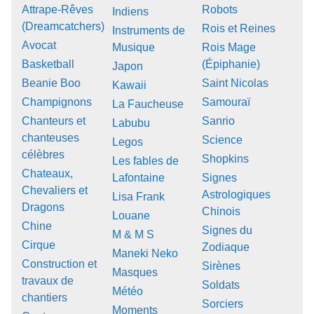
Attrape-Rêves
Robots
Indiens
(Dreamcatchers)
Rois et Reines
Instruments de
Avocat
Musique
Rois Mage
Basketball
(Épiphanie)
Japon
Beanie Boo
Saint Nicolas
Kawaii
Champignons
Samouraï
La Faucheuse
Chanteurs et
Sanrio
Labubu
chanteuses
Science
Legos
célèbres
Shopkins
Les fables de
Chateaux,
Lafontaine
Signes
Chevaliers et
Astrologiques
Lisa Frank
Dragons
Chinois
Louane
Chine
Signes du
M & M S
Cirque
Zodiaque
Maneki Neko
Construction et
Sirènes
Masques
travaux de
Soldats
Météo
chantiers
Sorciers
Moments