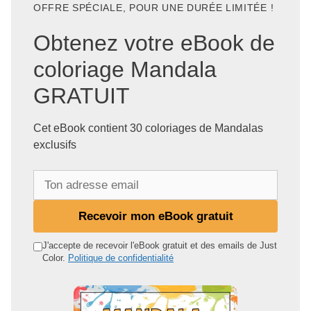
OFFRE SPÉCIALE, POUR UNE DURÉE LIMITÉE !
Obtenez votre eBook de
coloriage Mandala
GRATUIT
Cet eBook contient 30 coloriages de Mandalas
exclusifs
T
o
n
Recevoir mon eBook gratuit
a
d
J'accepte de recevoir l'eBook gratuit et des emails de Just
Color.
Politique de confidentialité
r
e
s
s