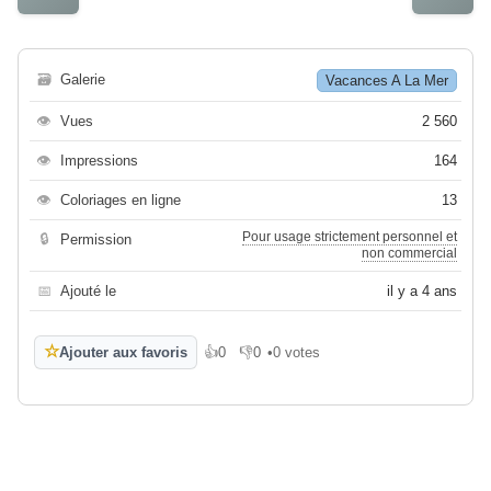
🗃
Galerie
Vacances A La Mer
👁
Vues
2 560
👁
Impressions
164
👁
Coloriages en ligne
13
Pour usage strictement personnel et
🔒
Permission
non commercial
📅
Ajouté le
il y a 4 ans
☆
Ajouter aux favoris
👍
0
👎
0
•
0 votes
J'aime
Je n'aime pas