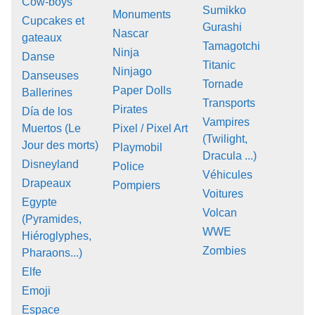
Cow-boys
Sumikko
Monuments
Cupcakes et
Gurashi
Nascar
gateaux
Tamagotchi
Ninja
Danse
Titanic
Ninjago
Danseuses
Tornade
Paper Dolls
Ballerines
Transports
Pirates
Día de los
Vampires
Muertos (Le
Pixel / Pixel Art
(Twilight,
Jour des morts)
Playmobil
Dracula ...)
Disneyland
Police
Véhicules
Drapeaux
Pompiers
Voitures
Egypte
Volcan
(Pyramides,
WWE
Hiéroglyphes,
Zombies
Pharaons...)
Elfe
Emoji
Espace