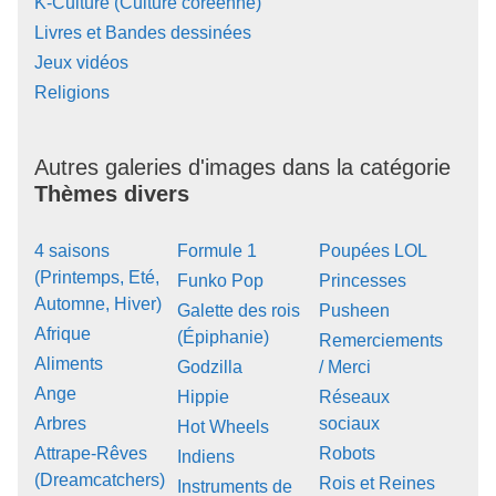
K-Culture (Culture coréenne)
Livres et Bandes dessinées
Jeux vidéos
Religions
Autres galeries d'images dans la catégorie
Thèmes divers
4 saisons
Formule 1
Poupées LOL
(Printemps, Eté,
Funko Pop
Princesses
Automne, Hiver)
Galette des rois
Pusheen
Afrique
(Épiphanie)
Remerciements
Aliments
Godzilla
/ Merci
Ange
Hippie
Réseaux
Arbres
sociaux
Hot Wheels
Attrape-Rêves
Robots
Indiens
(Dreamcatchers)
Rois et Reines
Instruments de