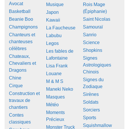
Avocat
Musique
Rois Mage
Basketball
(Épiphanie)
Japon
Beanie Boo
Saint Nicolas
Kawaii
Champignons
Samouraï
La Faucheuse
Chanteurs et
Sanrio
Labubu
chanteuses
Science
Legos
célèbres
Shopkins
Les fables de
Chateaux,
Lafontaine
Signes
Chevaliers et
Astrologiques
Lisa Frank
Dragons
Chinois
Louane
Chine
Signes du
M & M S
Cirque
Zodiaque
Maneki Neko
Construction et
Sirènes
Masques
travaux de
Soldats
Météo
chantiers
Sorciers
Moments
Contes
Sports
Précieux
classiques
Squishmallow
Monster Truck