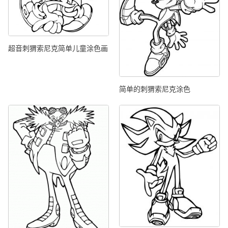
超音刺猬索尼克简单儿童涂色画
简单的刺猬索尼克涂色