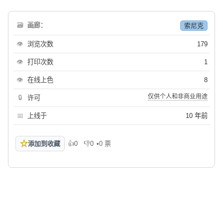
🗃
画廊：
索尼克
👁
浏览次数
179
👁
打印次数
1
👁
在线上色
8
仅供个人和非商业用途
🔒
许可
📅
上线于
10 年前
☆
添加到收藏
👍
0
👎
0
•
0 票
喜欢
不喜欢