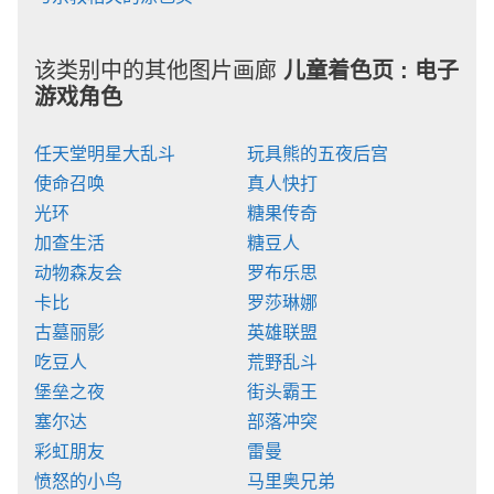
该类别中的其他图片画廊
儿童着色页 :
电子
游戏角色
任天堂明星大乱斗
玩具熊的五夜后宫
使命召唤
真人快打
光环
糖果传奇
加查生活
糖豆人
动物森友会
罗布乐思
卡比
罗莎琳娜
古墓丽影
英雄联盟
吃豆人
荒野乱斗
堡垒之夜
街头霸王
塞尔达
部落冲突
彩虹朋友
雷曼
愤怒的小鸟
马里奥兄弟