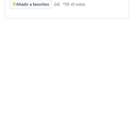
☆
Añadir a favoritos
👍
0
👎
0
•
0 votos
Me gusta
No me gusta