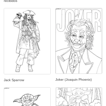
recibidos
Joker (Joaquin Phoenix)
Jack Sparrow