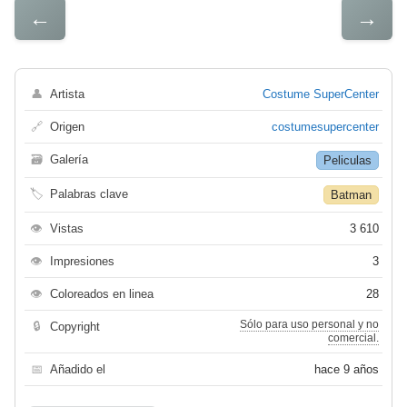
←
→
👤
Artista
Costume SuperCenter
🔗
Origen
costumesupercenter
🗃
Galería
Peliculas
🏷
Palabras clave
Batman
👁
Vistas
3 610
👁
Impresiones
3
👁
Coloreados en linea
28
Sólo para uso personal y no
🔒
Copyright
comercial.
📅
Añadido el
hace 9 años