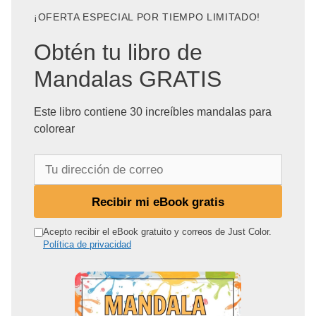
¡OFERTA ESPECIAL POR TIEMPO LIMITADO!
Obtén tu libro de
Mandalas GRATIS
Este libro contiene 30 increíbles mandalas para
colorear
T
u
d
Recibir mi eBook gratis
i
r
Acepto recibir el eBook gratuito y correos de Just Color.
Política de privacidad
e
c
c
i
ó