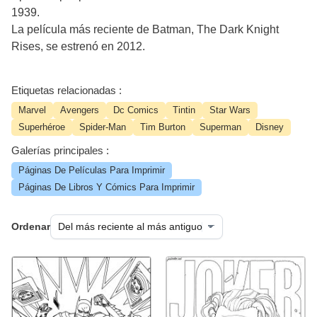
1939.
La película más reciente de Batman, The Dark Knight
Rises, se estrenó en 2012.
Etiquetas relacionadas :
Marvel
Avengers
Dc Comics
Tintin
Star Wars
Superhéroe
Spider-Man
Tim Burton
Superman
Disney
Galerías principales :
Páginas De Películas Para Imprimir
Páginas De Libros Y Cómics Para Imprimir
Ordenar